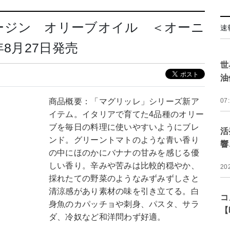
ージン オリーブオイル ＜オーニ
速
8月27日発売
世
油
商品概要：「マグリッレ」シリーズ新ア
07
イテム。イタリアで育てた4品種のオリー
ブを毎日の料理に使いやすいようにブレ
活
ンド。グリーントマトのような青い香り
響
の中にほのかにバナナの甘みを感じる優
しい香り。辛みや苦みは比較的穏やか、
20
採れたての野菜のようなみずみずしさと
清涼感があり素材の味を引き立てる。白
コ
身魚のカパッチョや刺身、パスタ、サラ
【
ダ、冷奴など和洋問わず好適。