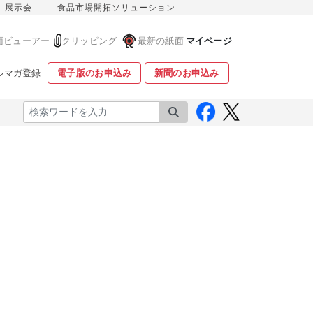
展示会
食品市場開拓ソリューション
面ビューアー
クリッピング
最新の紙面
マイページ
ルマガ登録
電子版のお申込み
新聞のお申込み
検索