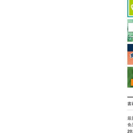
書
最
食
2