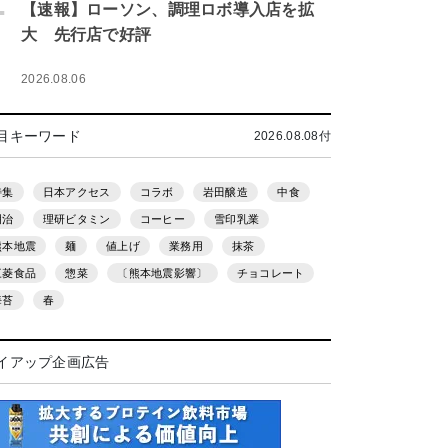
.
【速報】ローソン、調理ロボ導入店を拡
大 先行店で好評
2026.08.06
目キーワード
2026.08.08付
特集
日本アクセス
コラボ
岩田醸造
中食
明治
理研ビタミン
コーヒー
雪印乳業
熊本地震
麺
値上げ
業務用
抹茶
三菱食品
惣菜
〔熊本地震影響〕
チョコレート
海苔
春
イアップ企画広告