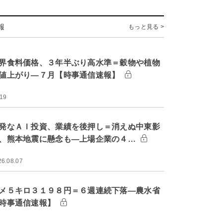
報
もっと見る >
界食料価格、３年半ぶり高水準＝穀物や植物
値上がり―７月【時事通信速報】
:19
発なＡＩ投資、業績を後押し＝消えぬ中東影
、熊本地震に懸念も―上場企業の４…
26.08.07
メ５キロ３１９８円＝６週連続下落―農水省
時事通信速報】