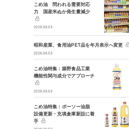
こめ油 問われる需要対応
力 国産米ぬか発生量減少
2026.08.03
昭和産業、食用油PET品を年月表示へ変更
2026.08.03
こめ油特集：築野食品工業
機能性関与成分でアプローチ
2026.08.03
こめ油特集：ボーソー油脂
設備更新・充填倉庫新設に着
手