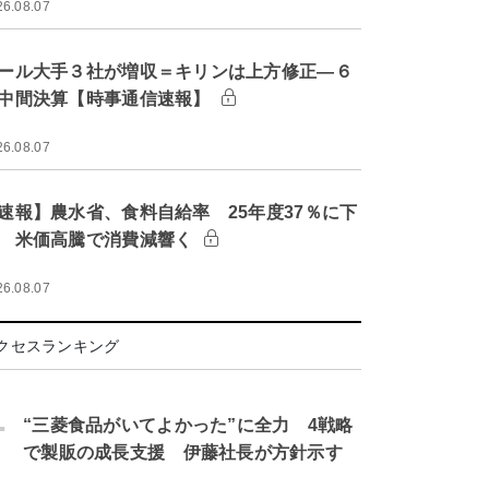
26.08.07
ール大手３社が増収＝キリンは上方修正―６
中間決算【時事通信速報】
26.08.07
速報】農水省、食料自給率 25年度37％に下
 米価高騰で消費減響く
26.08.07
クセスランキング
.
“三菱食品がいてよかった”に全力 4戦略
で製販の成長支援 伊藤社長が方針示す