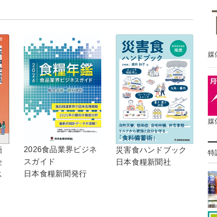
媒
媒
2026食品業界ビジネ
語
災害食ハンドブック
特
スガイド
企
日本食糧新聞社
日本食糧新聞発行
ス