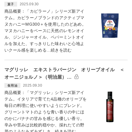
2025.09.30
菓子
商品概要：「カピラーノ」シリーズ新アイ
テム。カピラーノブランドのアクティブマ
ヌカハニーMG300＋を使用したのどあめ。
マヌカハニーをベースに天然のレモンオイ
ル、ジンジャーオイル、ペパーミントオイ
ルを加えた、すっきりした味わいと心地よ
いクール感を楽しめる…続きを読む
マグリッレ エキストラバージン オリーブオイル ＜
オーニジョルノ＞（明治屋）…
2025.09.30
食用油
商品概要：「マグリッレ」シリーズ新アイ
テム。イタリアで育てた4品種のオリーブを
毎日の料理に使いやすいようにブレンド。
グリーントマトのような青い香りの中にほ
のかにバナナの甘みを感じる優しい香り。
辛みや苦みは比較的穏やか、採れたての野
菜のようなみずみずしさ…続きを読む