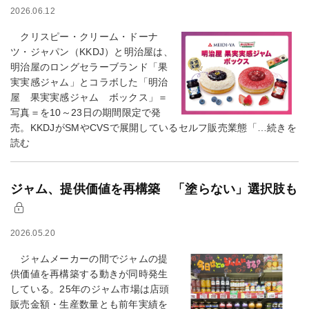
2026.06.12
クリスピー・クリーム・ドーナ
ツ・ジャパン（KKDJ）と明治屋は、
明治屋のロングセラーブランド「果
実実感ジャム」とコラボした「明治
屋 果実実感ジャム ボックス」＝
写真＝を10～23日の期間限定で発
売。KKDJがSMやCVSで展開しているセルフ販売業態「…続きを
読む
ジャム、提供価値を再構築 「塗らない」選択肢も
2026.05.20
ジャムメーカーの間でジャムの提
供価値を再構築する動きが同時発生
している。25年のジャム市場は店頭
販売金額・生産数量とも前年実績を