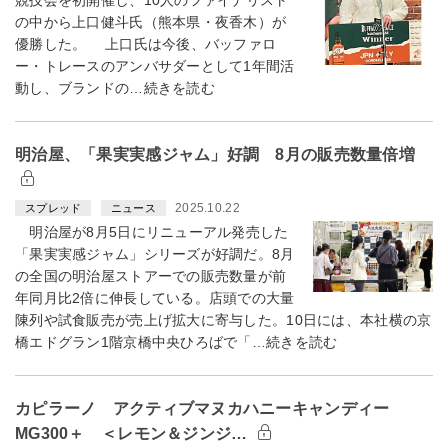
競技会を初開催し、10人のファイナリスト
の中から上口健斗氏（熊本県・夜香木）が
優勝した。 上口氏は今後、バッファロ
ー・トレースのアンバサダーとして1年間活
動し、ブランドの…続きを読む
明治屋、「果実実感ジャム」好調 8月の販売数量倍増
2025.10.22
スプレッド
ニュース
明治屋が8月5日にリニューアル発売した
「果実実感ジャム」シリーズが好調だ。8月
の全国の明治屋ストアーでの販売数量が前
年同月比2倍に伸長している。店頭での大量
陳列や試食販売が売上げ拡大に寄与した。10日には、本社横の京
橋エドグラン1階京橋中央ひろばで「…続きを読む
カピラーノ アクティブマヌカハニーキャンディー
MG300＋ ＜レモン＆ジンジ…