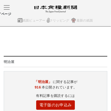
イページ
紙面ビューアー
クリッピング
最新の紙面
明治屋
「明治屋」
に関する記事が
916
本公開されています。
有料記事を購読するには
電子版のお申込み