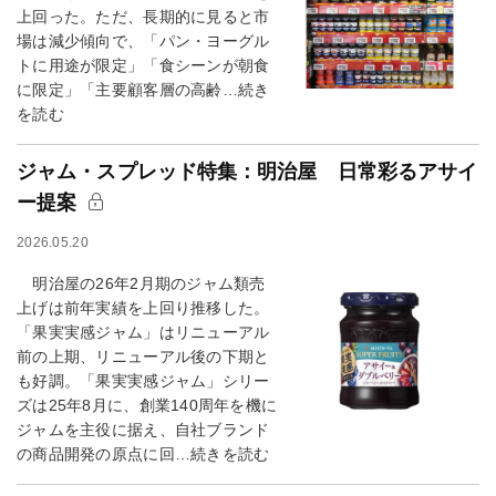
上回った。ただ、長期的に見ると市
場は減少傾向で、「パン・ヨーグル
トに用途が限定」「食シーンが朝食
に限定」「主要顧客層の高齢…続き
を読む
ジャム・スプレッド特集：明治屋 日常彩るアサイ
ー提案
2026.05.20
明治屋の26年2月期のジャム類売
上げは前年実績を上回り推移した。
「果実実感ジャム」はリニューアル
前の上期、リニューアル後の下期と
も好調。「果実実感ジャム」シリー
ズは25年8月に、創業140周年を機に
ジャムを主役に据え、自社ブランド
の商品開発の原点に回…続きを読む