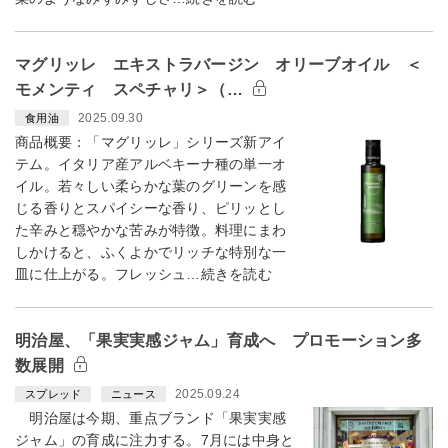
マグリッレ エキストラバージン オリーブオイル ＜
モメンティ スペチャリ＞（…
2025.09.30
食用油
商品概要：「マグリッレ」シリーズ新アイ
テム。イタリア産アルベキーナ種の単一オ
イル。若々しい柔らかな葉のグリーンを感
じる香りとスパイシーな香り、ピリッとし
た辛みと穏やかな苦みが特徴。料理にまわ
しかけると、ふくよかでリッチな特別な一
皿に仕上がる。フレッシュ…続きを読む
明治屋、「果実実感ジャム」育成へ プロモーション多
数展開
2025.09.24
スプレッド
ニュース
明治屋は今期、重点ブランド「果実実感
ジャム」の育成に注力する。7月には中身と