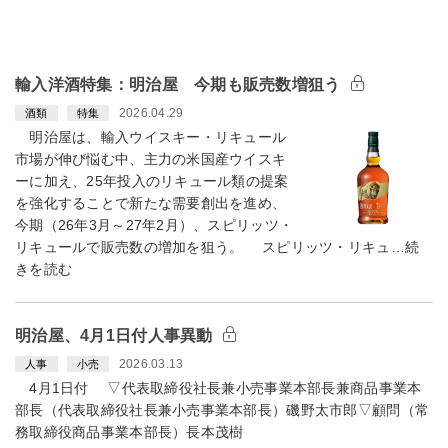
輸入洋酒特集：明治屋 今期も販売数増狙う
2026.04.29
酒類
特集
明治屋は、輸入ウイスキー・リキュール
市場が伸び悩む中、主力の米国産ウイスキ
ーに加え、25年投入のリキュール類の提案
を強化することで新たな需要創出を進め、
今期（26年3月～27年2月）、スピリッツ・
リキュールで販売数の増加を狙う。 スピリッツ・リキュ…続
きを読む
明治屋、4月1日付人事異動
2026.03.13
人事
小売
4月1日付 ▽代表取締役社長兼小売事業本部長兼商品事業本
部長（代表取締役社長兼小売事業本部長）磯野太市郎▽顧問（常
務取締役商品事業本部長）長本茂樹