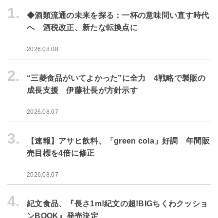
1.
◆酒類流通の未来を探る：一杯の意味問い直す時代
へ 酒税改正、新たな転換点に
2026.08.08
2.
“三菱食品がいてよかった”に全力 4戦略で製販の
成長支援 伊藤社長が方針示す
2026.08.07
3.
【速報】アサヒ飲料、「green cola」好調 年間販
売目標を4倍に修正
2026.08.07
4.
紀文食品、『長さ1m!紀文の超!BIGちくわクッショ
ンBOOK』発売決定