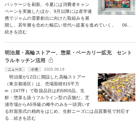
パッケージを刷新。今夏には消費者キャン
ペーンを実施したほか、9月以降には産学連
携でジャムの需要創出に向けた取組みを展
開し、若年層を含めた幅広い世代へ提案を進めていく。 06…
続きを読む
明治屋・高輪ストアー、惣菜・ベーカリー拡充 セント
ラルキッチン活用
2025.09.19
ニュース
小売
明治屋が12日に開設した高輪ストアー
（東京都港区）は、売場面積815平方
m（247坪）で取扱品目は約5800品、生
鮮・惣菜も扱うフルライン型の店舗だ。芝
浦市場からA5等級の雌牛のみを一頭買いす
る対面形式の精肉をはじめ、生鮮ニーズには品質重視で対応す
る…続きを読む