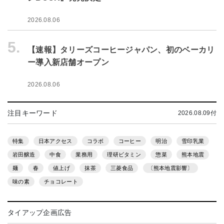
2026.08.06
5.
【速報】タリーズコーヒージャパン、初のベーカリ
ー導入新店舗オープン
2026.08.06
注目キーワード
2026.08.09付
特集
日本アクセス
コラボ
コーヒー
明治
雪印乳業
岩田醸造
中食
業務用
理研ビタミン
惣菜
熊本地震
麺
春
値上げ
抹茶
三菱食品
〔熊本地震影響〕
味の素
チョコレート
タイアップ企画広告