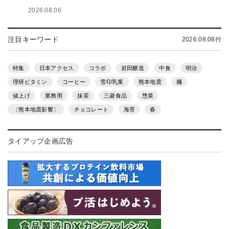
2026.08.06
注目キーワード
2026.08.08付
特集
日本アクセス
コラボ
岩田醸造
中食
明治
理研ビタミン
コーヒー
雪印乳業
熊本地震
麺
値上げ
業務用
抹茶
三菱食品
惣菜
〔熊本地震影響〕
チョコレート
海苔
春
タイアップ企画広告