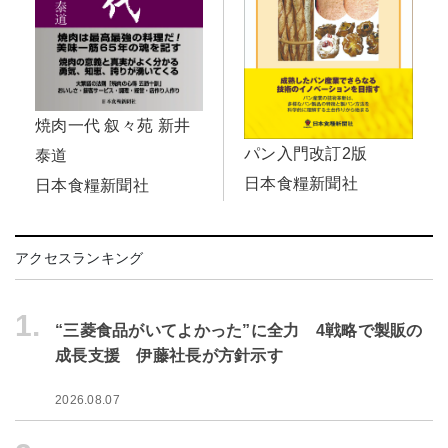
焼肉一代 叙々苑 新井
パン入門改訂2版
泰道
日本食糧新聞社
日本食糧新聞社
アクセスランキング
1.
“三菱食品がいてよかった”に全力 4戦略で製販の
成長支援 伊藤社長が方針示す
2026.08.07