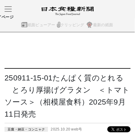
イページ
紙面ビューアー
クリッピング
最新の紙面
250911-15-01たんぱく質のとれる
とろり厚揚げグラタン ＜トマト
ソース＞（相模屋食料）2025年9月
11日発売
2025.10.20 web号
豆腐・納豆・コンニャク