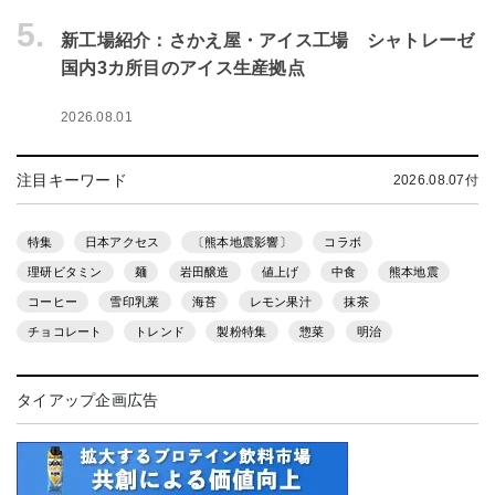
5.
新工場紹介：さかえ屋・アイス工場 シャトレーゼ
国内3カ所目のアイス生産拠点
2026.08.01
注目キーワード
2026.08.07付
特集
日本アクセス
〔熊本地震影響〕
コラボ
理研ビタミン
麺
岩田醸造
値上げ
中食
熊本地震
コーヒー
雪印乳業
海苔
レモン果汁
抹茶
チョコレート
トレンド
製粉特集
惣菜
明治
タイアップ企画広告