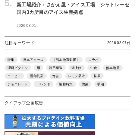
5.
新工場紹介：さかえ屋・アイス工場 シャトレーゼ
国内3カ所目のアイス生産拠点
2026.08.01
注目キーワード
2026.08.07付
特集
日本アクセス
〔熊本地震影響〕
コラボ
理研ビタミン
麺
岩田醸造
値上げ
中食
熊本地震
コーヒー
雪印乳業
海苔
レモン果汁
抹茶
チョコレート
トレンド
製粉特集
惣菜
明治
タイアップ企画広告