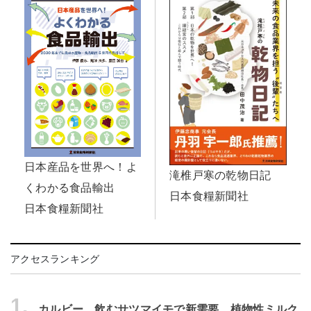
日本産品を世界へ！よ
滝椎戸寒の乾物日記
くわかる食品輸出
日本食糧新聞社
日本食糧新聞社
アクセスランキング
1.
カルビー、飲むサツマイモで新需要 植物性ミルク