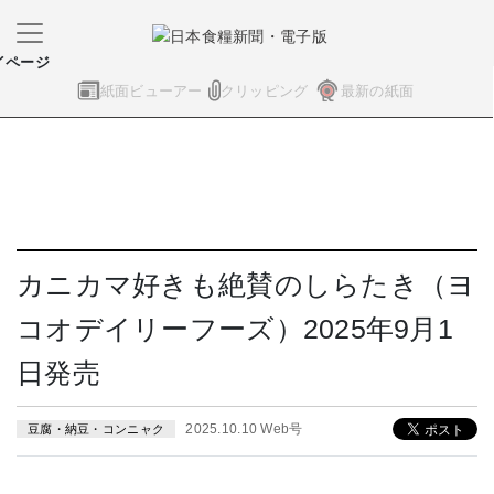
イページ
紙面ビューアー
クリッピング
最新の紙面
カニカマ好きも絶賛のしらたき（ヨ
コオデイリーフーズ）2025年9月1
日発売
2025.10.10 Web号
豆腐・納豆・コンニャク