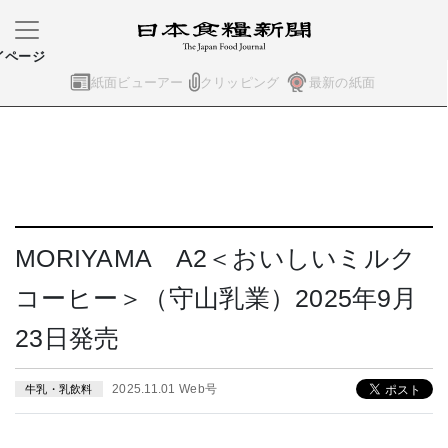
イページ
紙面ビューアー
クリッピング
最新の紙面
MORIYAMA A2＜おいしいミルク
コーヒー＞（守山乳業）2025年9月
23日発売
2025.11.01 Web号
牛乳・乳飲料