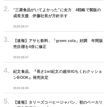
2.
“三菱食品がいてよかった”に全力 4戦略で製販の
成長支援 伊藤社長が方針示す
2026.08.07
3.
【速報】アサヒ飲料、「green cola」好調 年間販
売目標を4倍に修正
2026.08.07
4.
紀文食品、『長さ1m!紀文の超!BIGちくわクッショ
ンBOOK』発売決定
2026.08.06
5.
【速報】タリーズコーヒージャパン、初のベーカリ