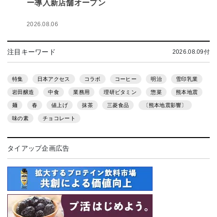
ー導入新店舗オープン
2026.08.06
注目キーワード
2026.08.09付
特集
日本アクセス
コラボ
コーヒー
明治
雪印乳業
岩田醸造
中食
業務用
理研ビタミン
惣菜
熊本地震
麺
春
値上げ
抹茶
三菱食品
〔熊本地震影響〕
味の素
チョコレート
タイアップ企画広告