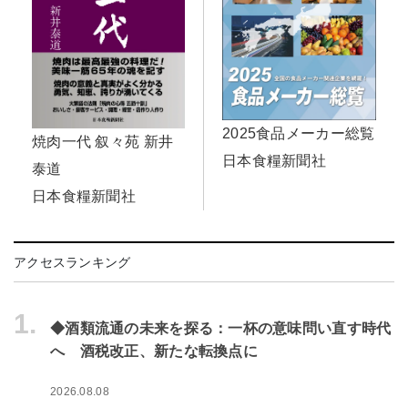
2025食品メーカー総覧
焼肉一代 叙々苑 新井
日本食糧新聞社
泰道
日本食糧新聞社
アクセスランキング
1.
◆酒類流通の未来を探る：一杯の意味問い直す時代
へ 酒税改正、新たな転換点に
2026.08.08