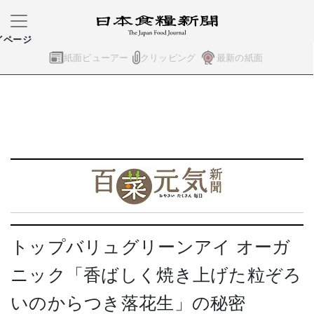
イページ
紙面ビューアー
クリッピング
最新の紙面
トップバリュグリーンアイ オーガ
ニック「香ばしく焼き上げた粒ぞろ
いのからつき落花生」の秘密