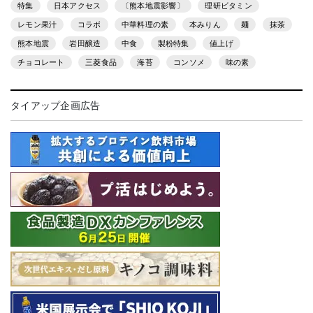
特集
日本アクセス
〔熊本地震影響〕
理研ビタミン
レモン果汁
コラボ
中華料理の素
本みりん
麺
抹茶
熊本地震
岩田醸造
中食
製粉特集
値上げ
チョコレート
三菱食品
海苔
コンソメ
味の素
タイアップ企画広告