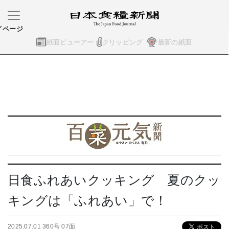
イページ
紙面ビューアー
クリッピング
最新の紙面
日食ふれあいクッキング 夏のクッ
キングは「ふれあい」で！
2025.07.01 360号 07面