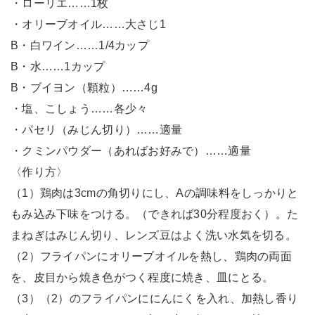
・ローリエ……1枚
・オリーブオイル……大さじ1
B・白ワイン……1/4カップ
B・水……1カップ
B・ブイヨン（顆粒）……4g
・塩、こしょう……各少々
・パセリ（みじん切り）……適量
・クミンパウダー（あればお好みで）……適量
〈作り方〉
（1）鶏肉は3cmの角切りにし、Aの調味料をしっかりと
もみ込み下味をつける。（できれば30分程度おく）。た
まねぎはみじん切り、レンズ豆はよく洗い水気を切る。
（2）フライパンにオリーブオイルを熱し、鶏肉の両面
を、皮目から焼き色がつく程度に焼き、皿にとる。
（3）（2）のフライパンににんにくを入れ、加熱し香り