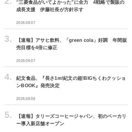
2.
“三菱食品がいてよかった”に全力 4戦略で製販の
成長支援 伊藤社長が方針示す
2026.08.07
3.
【速報】アサヒ飲料、「green cola」好調 年間販
売目標を4倍に修正
2026.08.07
4.
紀文食品、『長さ1m!紀文の超!BIGちくわクッショ
ンBOOK』発売決定
2026.08.06
5.
【速報】タリーズコーヒージャパン、初のベーカリ
ー導入新店舗オープン