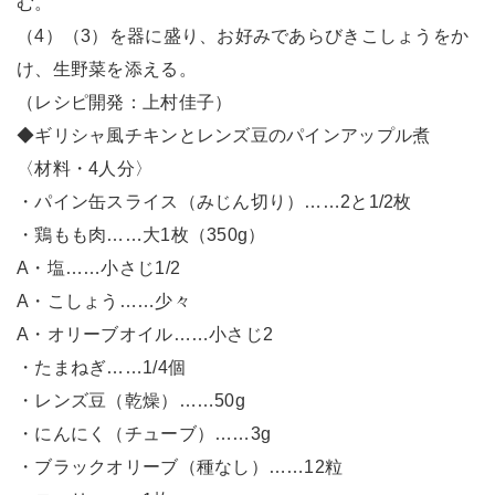
む。
（4）（3）を器に盛り、お好みであらびきこしょうをか
け、生野菜を添える。
（レシピ開発：上村佳子）
◆ギリシャ風チキンとレンズ豆のパインアップル煮
〈材料・4人分〉
・パイン缶スライス（みじん切り）……2と1/2枚
・鶏もも肉……大1枚（350g）
A・塩……小さじ1/2
A・こしょう……少々
A・オリーブオイル……小さじ2
・たまねぎ……1/4個
・レンズ豆（乾燥）……50g
・にんにく（チューブ）……3g
・ブラックオリーブ（種なし）……12粒