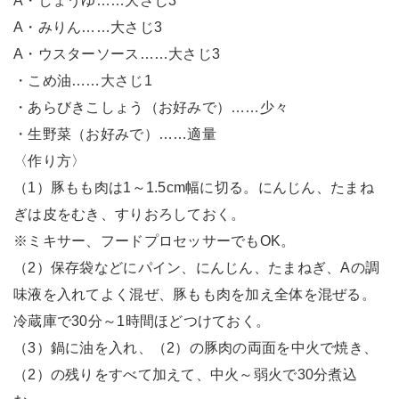
A・しょうゆ……大さじ3
A・みりん……大さじ3
A・ウスターソース……大さじ3
・こめ油……大さじ1
・あらびきこしょう（お好みで）……少々
・生野菜（お好みで）……適量
〈作り方〉
（1）豚もも肉は1～1.5cm幅に切る。にんじん、たまね
ぎは皮をむき、すりおろしておく。
※ミキサー、フードプロセッサーでもOK。
（2）保存袋などにパイン、にんじん、たまねぎ、Aの調
味液を入れてよく混ぜ、豚もも肉を加え全体を混ぜる。
冷蔵庫で30分～1時間ほどつけておく。
（3）鍋に油を入れ、（2）の豚肉の両面を中火で焼き、
（2）の残りをすべて加えて、中火～弱火で30分煮込