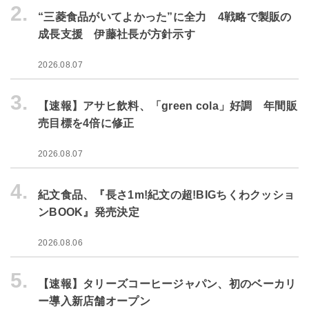
2.
“三菱食品がいてよかった”に全力 4戦略で製販の
成長支援 伊藤社長が方針示す
2026.08.07
3.
【速報】アサヒ飲料、「green cola」好調 年間販
売目標を4倍に修正
2026.08.07
4.
紀文食品、『長さ1m!紀文の超!BIGちくわクッショ
ンBOOK』発売決定
2026.08.06
5.
【速報】タリーズコーヒージャパン、初のベーカリ
ー導入新店舗オープン