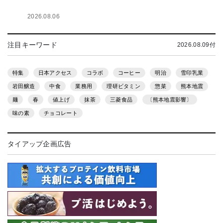
2026.08.06
注目キーワード
2026.08.09付
特集
日本アクセス
コラボ
コーヒー
明治
雪印乳業
岩田醸造
中食
業務用
理研ビタミン
惣菜
熊本地震
麺
春
値上げ
抹茶
三菱食品
〔熊本地震影響〕
味の素
チョコレート
タイアップ企画広告