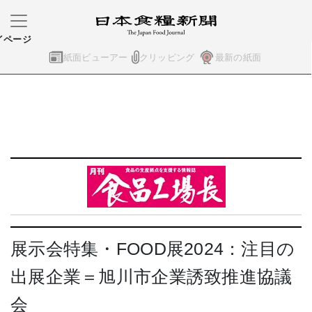
イページ
紙面ビューアー
クリッピング
最新の紙面
展示会特集・FOOD展2024：注目の
出展企業＝旭川市企業誘致推進協議
会