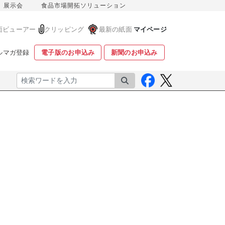
展示会
食品市場開拓ソリューション
面ビューアー
クリッピング
最新の紙面
マイページ
ルマガ登録
電子版のお申込み
新聞のお申込み
検索