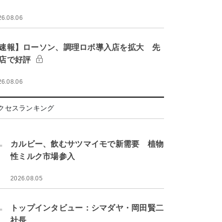
26.08.06
速報】ローソン、調理ロボ導入店を拡大 先
店で好評
26.08.06
クセスランキング
.
カルビー、飲むサツマイモで新需要 植物
性ミルク市場参入
2026.08.05
.
トップインタビュー：シマダヤ・岡田賢二
社長