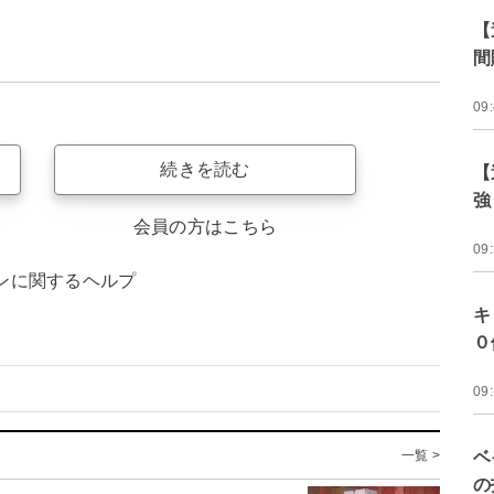
【
間
09
続きを読む
【
強
会員の方はこちら
09
ンに関するヘルプ
キ
０
09
一覧 >
ベ
の