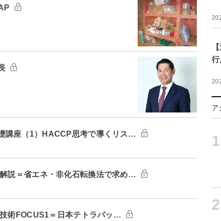
AP
20
【
行
長
20
ア
講座（1）HACCP思考で導くリス…
1
：解説＝省エネ・非化石転換法で求め…
2
技術FOCUS1＝日本テトラパッ…