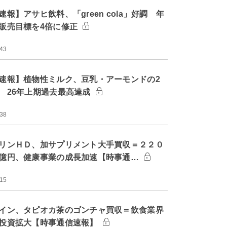
速報】アサヒ飲料、「green cola」好調 年
販売目標を4倍に修正
:43
速報】植物性ミルク、豆乳・アーモンドの2
 26年上期過去最高達成
:38
リンＨＤ、加サプリメント大手買収＝２２０
億円、健康事業の成長加速【時事通…
:15
イン、タピオカ茶のゴンチャ買収＝飲食業界
投資拡大【時事通信速報】