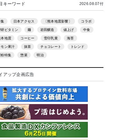
目キーワード
2026.08.07付
特集
日本アクセス
〔熊本地震影響〕
コラボ
理研ビタミン
麺
岩田醸造
値上げ
中食
熊本地震
コーヒー
雪印乳業
海苔
レモン果汁
抹茶
チョコレート
トレンド
製粉特集
惣菜
明治
イアップ企画広告