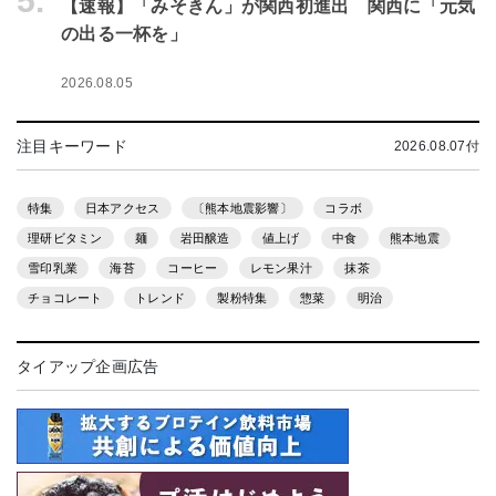
5.
【速報】「みそきん」が関西初進出 関西に「元気
の出る一杯を」
2026.08.05
注目キーワード
2026.08.07付
特集
日本アクセス
〔熊本地震影響〕
コラボ
理研ビタミン
麺
岩田醸造
値上げ
中食
熊本地震
雪印乳業
海苔
コーヒー
レモン果汁
抹茶
チョコレート
トレンド
製粉特集
惣菜
明治
タイアップ企画広告