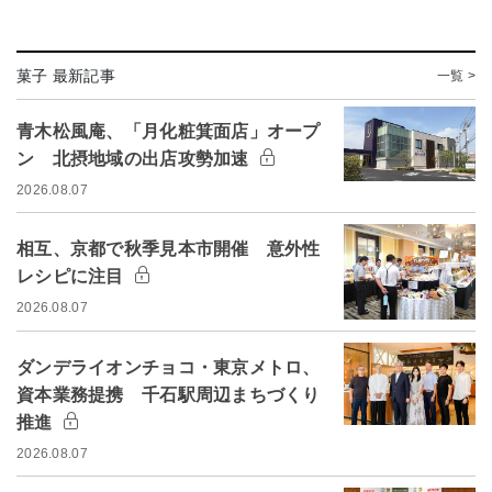
菓子 最新記事
一覧 >
青木松風庵、「月化粧箕面店」オープ
ン 北摂地域の出店攻勢加速
2026.08.07
相互、京都で秋季見本市開催 意外性
レシピに注目
2026.08.07
ダンデライオンチョコ・東京メトロ、
資本業務提携 千石駅周辺まちづくり
推進
2026.08.07