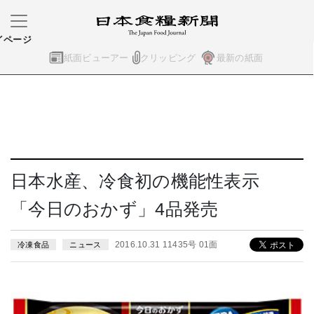
イページ
紙面ビューアー
クリッピング
最新の紙面
日本水産、冷食初の機能性表示
「今日のおかず」4品発売
2016.10.31 11435号 01面
冷凍食品
ニュース