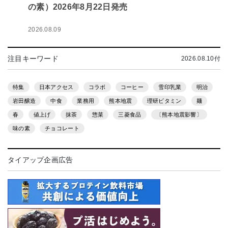
の素）2026年8月22日発売
2026.08.09
注目キーワード
2026.08.10付
特集
日本アクセス
コラボ
コーヒー
雪印乳業
明治
岩田醸造
中食
業務用
熊本地震
理研ビタミン
麺
春
値上げ
抹茶
惣菜
三菱食品
〔熊本地震影響〕
味の素
チョコレート
タイアップ企画広告