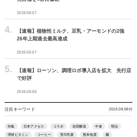
2026.08.07
4.
【速報】植物性ミルク、豆乳・アーモンドの2強
26年上期過去最高達成
2026.08.07
5.
【速報】ローソン、調理ロボ導入店を拡大 先行店
で好評
2026.08.06
注目キーワード
2026.08.08付
特集
日本アクセス
コラボ
岩田醸造
中食
明治
理研ビタミン
コーヒー
雪印乳業
熊本地震
麺