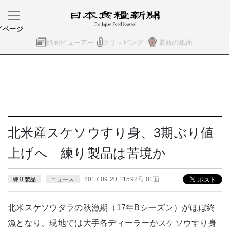
イページ
紙面ビューアー
クリッピング
最新の紙面
北米産スケソウすり身、3期ぶり値
上げへ 練り製品は苦境か
2017.09.20 11592号 01面
練り製品
ニュース
北米スケソウダラの秋漁期（17年Bシーズン）がほぼ終
漁となり、現地では大手各ディーラーがスケソウすり身