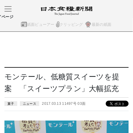
イページ
紙面ビューアー
クリッピング
最新の紙面
モンテール、低糖質スイーツを提
案 「スイーツプラン」大幅拡充
2017.03.13 11497号 03面
菓子
ニュース