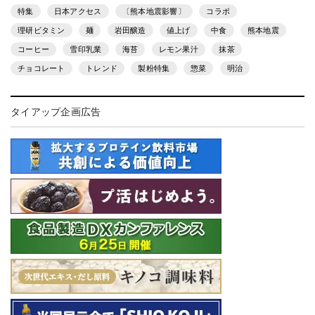
特集
日本アクセス
〔熊本地震影響〕
コラボ
理研ビタミン
麺
岩田醸造
値上げ
中食
熊本地震
コーヒー
雪印乳業
海苔
レモン果汁
抹茶
チョコレート
トレンド
製粉特集
惣菜
明治
タイアップ企画広告