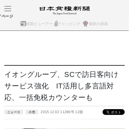
イページ
紙面ビューアー
クリッピング
最新の紙面
イオングループ、SCで訪日客向け
サービス強化 IT活用し多言語対
応、一括免税カウンターも
2015.12.02 11280号 12面
ニュース
小売