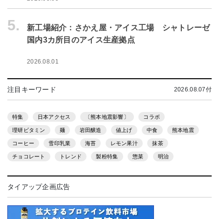
5.
新工場紹介：さかえ屋・アイス工場 シャトレーゼ
国内3カ所目のアイス生産拠点
2026.08.01
注目キーワード
2026.08.07付
特集
日本アクセス
〔熊本地震影響〕
コラボ
理研ビタミン
麺
岩田醸造
値上げ
中食
熊本地震
コーヒー
雪印乳業
海苔
レモン果汁
抹茶
チョコレート
トレンド
製粉特集
惣菜
明治
タイアップ企画広告