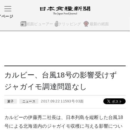
イページ
紙面ビューアー
クリッピング
最新の紙面
カルビー、台風18号の影響受けず
ジャガイモ調達問題なし
2017.09.22 11593号 03面
菓子
ニュース
カルビーの伊藤秀二社長は、日本列島を縦断した台風18
号による北海道内のジャガイモ収穫に与える影響につい