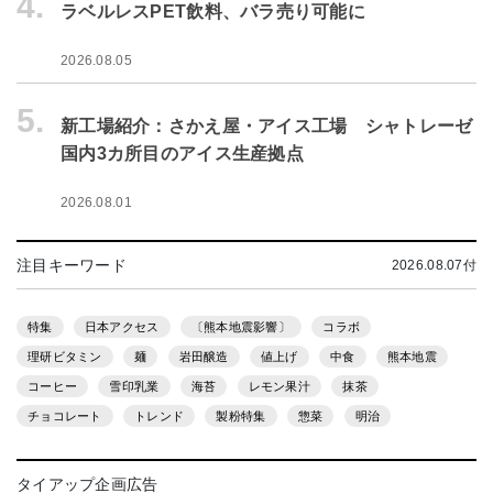
4.
ラベルレスPET飲料、バラ売り可能に
2026.08.05
5.
新工場紹介：さかえ屋・アイス工場 シャトレーゼ
国内3カ所目のアイス生産拠点
2026.08.01
注目キーワード
2026.08.07付
特集
日本アクセス
〔熊本地震影響〕
コラボ
理研ビタミン
麺
岩田醸造
値上げ
中食
熊本地震
コーヒー
雪印乳業
海苔
レモン果汁
抹茶
チョコレート
トレンド
製粉特集
惣菜
明治
タイアップ企画広告