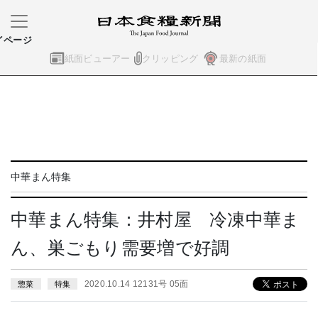
イページ
紙面ビューアー
クリッピング
最新の紙面
中華まん特集
中華まん特集：井村屋 冷凍中華ま
ん、巣ごもり需要増で好調
2020.10.14 12131号 05面
惣菜
特集