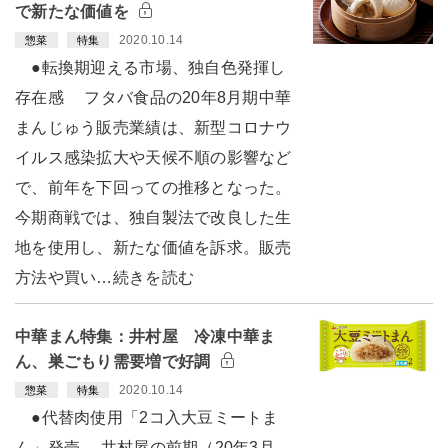
で新たな価値を
2020.10.14
惣菜
特集
●転換期迎える市場、独自色発揮し
存在感 フタバ食品の20年8月期中華
まんじゅう販売業績は、新型コロナウ
イルス感染拡大や天候不順の影響など
で、前年を下回っての推移となった。
今期商戦では、独自製法で改良した生
地を使用し、新たな価値を訴求。販売
方法や買い…続きを読む
中華まん特集：井村屋 冷凍中華ま
ん、巣ごもり需要増で好調
2020.10.14
惣菜
特集
●代替肉使用「2コ入大豆ミートま
ん」発売 井村屋の前期（20年3月