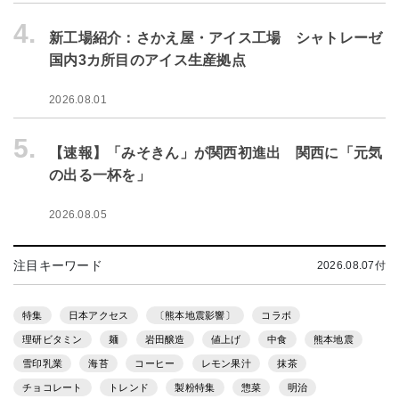
4.
新工場紹介：さかえ屋・アイス工場 シャトレーゼ
国内3カ所目のアイス生産拠点
2026.08.01
5.
【速報】「みそきん」が関西初進出 関西に「元気
の出る一杯を」
2026.08.05
注目キーワード
2026.08.07付
特集
日本アクセス
〔熊本地震影響〕
コラボ
理研ビタミン
麺
岩田醸造
値上げ
中食
熊本地震
雪印乳業
海苔
コーヒー
レモン果汁
抹茶
チョコレート
トレンド
製粉特集
惣菜
明治