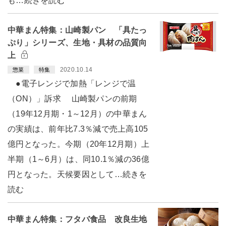
も…続きを読む
中華まん特集：山崎製パン 「具たっ
ぷり」シリーズ、生地・具材の品質向
上
2020.10.14
惣菜
特集
●電子レンジで加熱「レンジで温
（ON）」訴求 山崎製パンの前期
（19年12月期・1～12月）の中華まん
の実績は、前年比7.3％減で売上高105
億円となった。今期（20年12月期）上
半期（1～6月）は、同10.1％減の36億
円となった。天候要因として…続きを
読む
中華まん特集：フタバ食品 改良生地