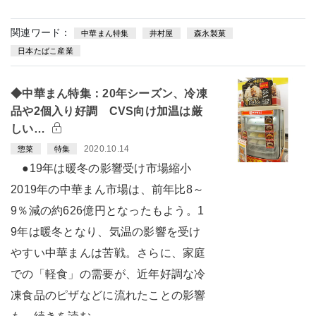
関連ワード：
中華まん特集
井村屋
森永製菓
日本たばこ産業
◆中華まん特集：20年シーズン、冷凍
品や2個入り好調 CVS向け加温は厳
しい…
2020.10.14
惣菜
特集
●19年は暖冬の影響受け市場縮小
2019年の中華まん市場は、前年比8～
9％減の約626億円となったもよう。1
9年は暖冬となり、気温の影響を受け
やすい中華まんは苦戦。さらに、家庭
での「軽食」の需要が、近年好調な冷
凍食品のピザなどに流れたことの影響