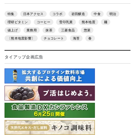
特集
日本アクセス
コラボ
岩田醸造
中食
明治
理研ビタミン
コーヒー
雪印乳業
熊本地震
麺
値上げ
業務用
抹茶
三菱食品
惣菜
〔熊本地震影響〕
チョコレート
海苔
春
タイアップ企画広告