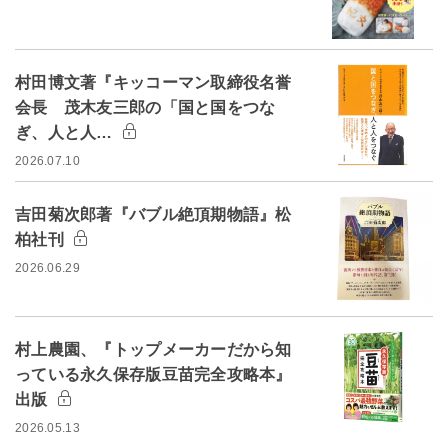
村田博文著『キッコーマン取締役名誉
会長 茂木友三郎の「国と国をつな
ぎ、人と人…
2026.07.10
吉田菊次郎著『バブル絶頂期物語』松
柏社刊
2026.06.29
村上農園、『トップメーカーだから知
っている永久保存版豆苗完全攻略本』
出版
2026.05.13