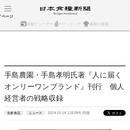
イページ
紙面ビューアー
クリッピング
最新の紙面
手島農園・手島孝明氏著『人に届く
オンリーワンブランド』刊行 個人
経営者の戦略収録
2024.10.18 12839号 05面
生鮮食品
ニュース