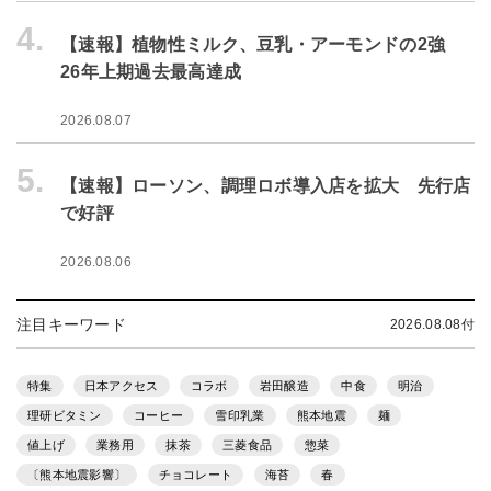
4.
【速報】植物性ミルク、豆乳・アーモンドの2強
26年上期過去最高達成
2026.08.07
5.
【速報】ローソン、調理ロボ導入店を拡大 先行店
で好評
2026.08.06
注目キーワード
2026.08.08付
特集
日本アクセス
コラボ
岩田醸造
中食
明治
理研ビタミン
コーヒー
雪印乳業
熊本地震
麺
値上げ
業務用
抹茶
三菱食品
惣菜
〔熊本地震影響〕
チョコレート
海苔
春