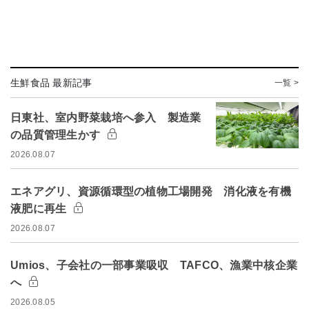
生鮮食品 最新記事
一覧 >
日東社、室内野菜栽培へ参入 製造業
の品質管理生かす
2026.08.07
エネアグリ、資源循環型の植物工場開発 消化液を有機
液肥に再生
2026.08.07
Umios、子会社の一部事業吸収 TAFCO、漁業中核企業
へ
2026.08.05