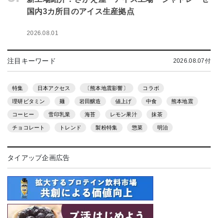
国内3カ所目のアイス生産拠点
2026.08.01
注目キーワード
2026.08.07付
特集
日本アクセス
〔熊本地震影響〕
コラボ
理研ビタミン
麺
岩田醸造
値上げ
中食
熊本地震
コーヒー
雪印乳業
海苔
レモン果汁
抹茶
チョコレート
トレンド
製粉特集
惣菜
明治
タイアップ企画広告