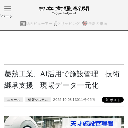
イページ
紙面ビューアー
クリッピング
最新の紙面
菱熱工業、AI活用で施設管理 技術
継承支援 現場データ一元化
2025.10.08 13011号 05面
ニュース
情報システム