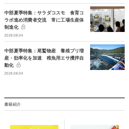
中部夏季特集：サラダコスモ 食育コ
ラボ進め消費者交流 常に工場生産体
制進化
2026.08.04
中部夏季特集：尾鷲物産 養殖ブリ増
産・効率化を加速 稚魚用エサ攪拌自
動化
2026.08.04
書籍紹介