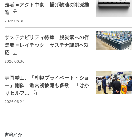
走者＝アクト中食 揚げ物油の削減推
進
2026.06.30
サステナビリティ特集：脱炭素への伴
走者＝レイテック サステナ課題へ対
応
2026.06.30
寺岡精工、「札幌プライベート・ショ
ー」開催 道内初披露も多数 「はか
りセルフ…
2026.06.24
書籍紹介