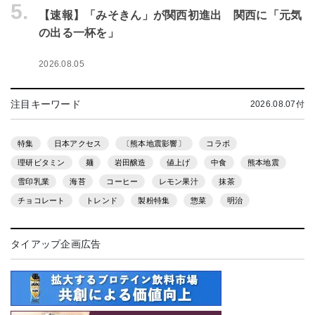
5.
【速報】「みそきん」が関西初進出 関西に「元気
の出る一杯を」
2026.08.05
注目キーワード
2026.08.07付
特集
日本アクセス
〔熊本地震影響〕
コラボ
理研ビタミン
麺
岩田醸造
値上げ
中食
熊本地震
雪印乳業
海苔
コーヒー
レモン果汁
抹茶
チョコレート
トレンド
製粉特集
惣菜
明治
タイアップ企画広告