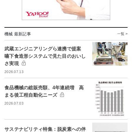
機械 最新記事
一覧 >
武蔵エンジニアリングら連携で提案
嚥下食造形システムで見た目のおいし
さ実現
2026.07.13
食品機械の総販売額、4年連続増 高
まる後工程自動化ニーズ
2026.07.03
サステナビリティ特集：脱炭素への伴