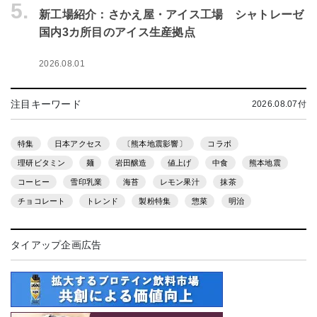
5.
新工場紹介：さかえ屋・アイス工場 シャトレーゼ
国内3カ所目のアイス生産拠点
2026.08.01
注目キーワード
2026.08.07付
特集
日本アクセス
〔熊本地震影響〕
コラボ
理研ビタミン
麺
岩田醸造
値上げ
中食
熊本地震
コーヒー
雪印乳業
海苔
レモン果汁
抹茶
チョコレート
トレンド
製粉特集
惣菜
明治
タイアップ企画広告