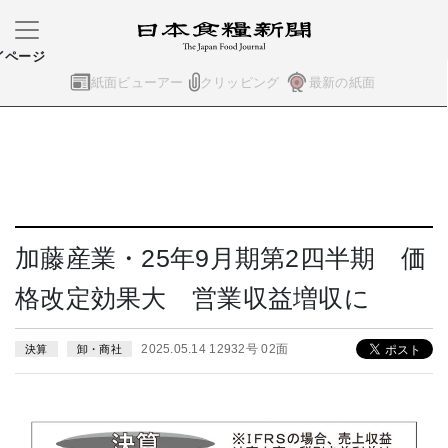
イページ
紙面ビューアー
クリッピング
最新の紙面
加藤産業・25年9月期第2四半期 価
格改定効果大 営業収益増収に
2025.05.14 12932号 02面
決算
卸・商社