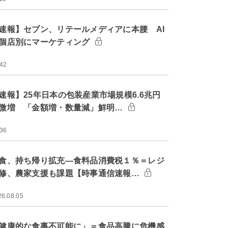
速報】セブン、リテールメディアに本腰 AI
個店別にマーケティング
:42
速報】25年日本の包装産業市場規模6.6兆円
微増 「金額増・数量減」鮮明…
:36
食、持ち帰り拡充―食料品消費税１％＝レジ
修、農家支援も課題【時事通信速報…
26.08.05
健康的な食事不可能に」＝食品高騰に危機感