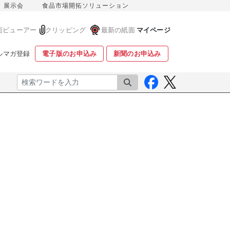
展示会
食品市場開拓ソリューション
面ビューアー
クリッピング
最新の紙面
マイページ
ルマガ登録
電子版のお申込み
新聞のお申込み
検索