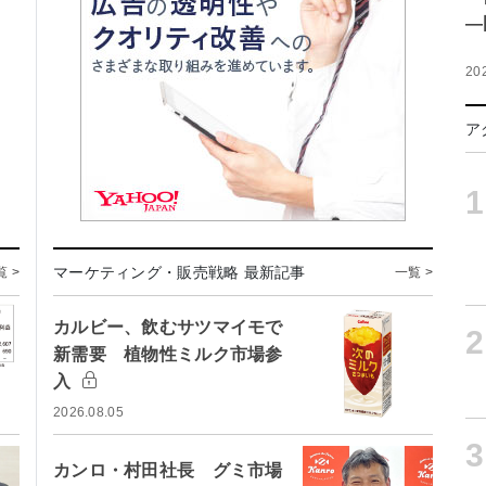
―
20
ア
1
マーケティング・販売戦略 最新記事
覧 >
一覧 >
カルビー、飲むサツマイモで
2
新需要 植物性ミルク市場参
入
2026.08.05
3
カンロ・村田社長 グミ市場