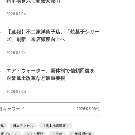
料市場参入で新需要創出
2026.08.04
.
【速報】不二家洋菓子店、「焼菓子シリー
ズ」刷新 来店頻度向上へ
2026.08.04
.
エア・ウォーター、新体制で信頼回復を
企業風土改革など最重要視
2026.08.05
目キーワード
2026.08.06付
特集
日本アクセス
〔熊本地震影響〕
理研ビタミン
レモン果汁
コラボ
中華料理の素