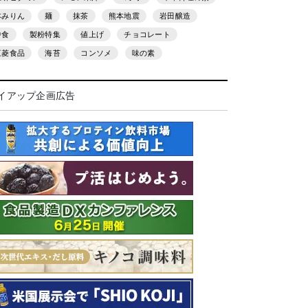
本みりん
麺
抹茶
熊本地震
岩田醸造
中食
製粉特集
値上げ
チョコレート
三菱食品
海苔
コンソメ
味の素
イアップ企画広告