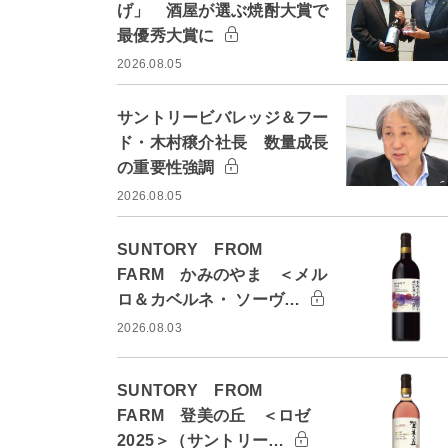
げ」 酒屋が選ぶ焼酎大賞で
最優秀大賞に
2026.08.05
サントリービバレッジ＆フー
ド・木村穣介社長 数量成長
の重要性強調
2026.08.05
SUNTORY FROM
FARM かみのやま ＜メル
ロ＆カベルネ・ ソーヴ…
2026.08.03
SUNTORY FROM
FARM 登美の丘 ＜ロゼ
2025＞（サントリー…