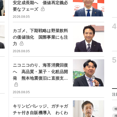
安定成長期へ 価値再定義必
要なフェーズ
2026.08.05
4
カゴメ、下期戦略は野菜飲料
の価値強化 国際事業にも注
力
2026.08.05
5
ニコニコのり、海苔消費回復
へ 高品質・菓子・化粧品開
発 熊本地震復旧に直接支…
2026.08.05
注
キリンビバレッジ、ガチャガ
チャ付き自販機導入 わくわ