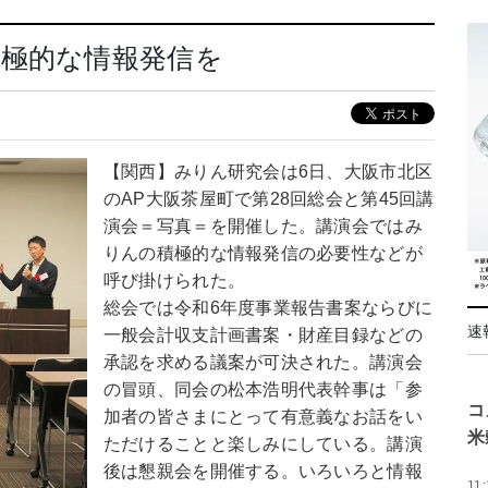
積極的な情報発信を
【関西】みりん研究会は6日、大阪市北区
のAP大阪茶屋町で第28回総会と第45回講
演会＝写真＝を開催した。講演会ではみ
りんの積極的な情報発信の必要性などが
呼び掛けられた。
総会では令和6年度事業報告書案ならびに
速
一般会計収支計画書案・財産目録などの
承認を求める議案が可決された。講演会
の冒頭、同会の松本浩明代表幹事は「参
コ
加者の皆さまにとって有意義なお話をい
米
ただけることと楽しみにしている。講演
後は懇親会を開催する。いろいろと情報
11: