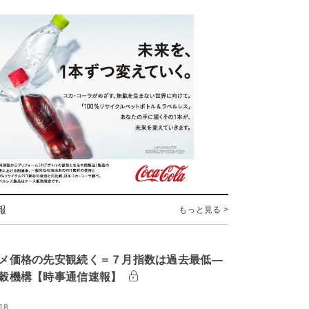
報
もっと見る >
メ価格の先安観続く＝７月指数は過去最低―
穀機構【時事通信速報】
18