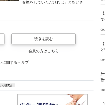
交換をしていただければ」とあいさ
【
で
09
続きを読む
【
と
会員の方はこちら
09
ンに関するヘルプ
外
改
りん研究会
20
「