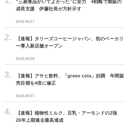
1.
“三菱食品がいてよかった”に全力 4戦略で製販の
成長支援 伊藤社長が方針示す
2026.08.07
2.
【速報】タリーズコーヒージャパン、初のベーカリ
ー導入新店舗オープン
2026.08.06
3.
【速報】アサヒ飲料、「green cola」好調 年間販
売目標を4倍に修正
2026.08.07
4.
【速報】植物性ミルク、豆乳・アーモンドの2強
26年上期過去最高達成