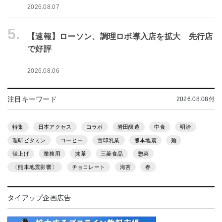
2026.08.07
5.
【速報】ローソン、調理ロボ導入店を拡大 先行店
で好評
2026.08.06
注目キーワード
2026.08.08付
特集
日本アクセス
コラボ
岩田醸造
中食
明治
理研ビタミン
コーヒー
雪印乳業
熊本地震
麺
値上げ
業務用
抹茶
三菱食品
惣菜
〔熊本地震影響〕
チョコレート
海苔
春
タイアップ企画広告