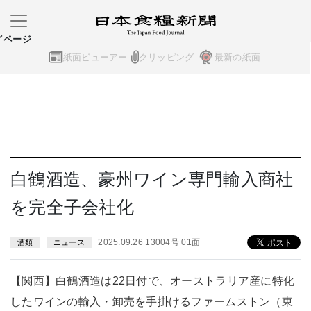
イページ
紙面ビューアー
クリッピング
最新の紙面
白鶴酒造、豪州ワイン専門輸入商社
を完全子会社化
2025.09.26 13004号 01面
酒類
ニュース
【関西】白鶴酒造は22日付で、オーストラリア産に特化
したワインの輸入・卸売を手掛けるファームストン（東