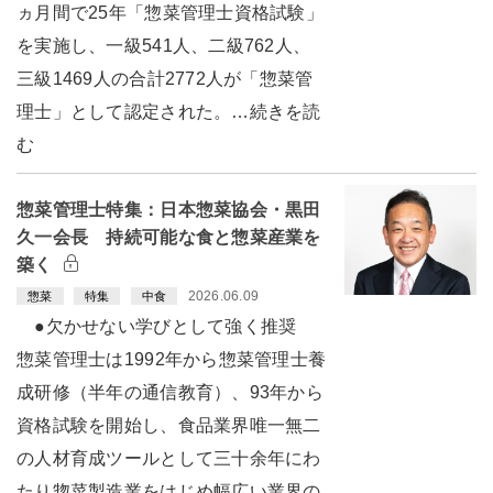
ヵ月間で25年「惣菜管理士資格試験」
を実施し、一級541人、二級762人、
三級1469人の合計2772人が「惣菜管
理士」として認定された。…続きを読
む
惣菜管理士特集：日本惣菜協会・黒田
久一会長 持続可能な食と惣菜産業を
築く
2026.06.09
惣菜
特集
中食
●欠かせない学びとして強く推奨
惣菜管理士は1992年から惣菜管理士養
成研修（半年の通信教育）、93年から
資格試験を開始し、食品業界唯一無二
の人材育成ツールとして三十余年にわ
たり惣菜製造業をはじめ幅広い業界の