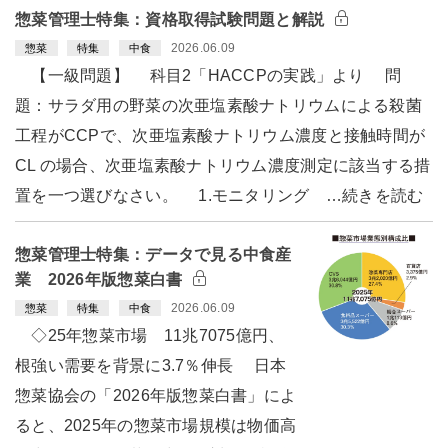
惣菜管理士特集：資格取得試験問題と解説
2026.06.09
惣菜
特集
中食
【一級問題】 科目2「HACCPの実践」より 問
題：サラダ用の野菜の次亜塩素酸ナトリウムによる殺菌
工程がCCPで、次亜塩素酸ナトリウム濃度と接触時間が
CL の場合、次亜塩素酸ナトリウム濃度測定に該当する措
置を一つ選びなさい。 1.モニタリング …続きを読む
惣菜管理士特集：データで見る中食産
業 2026年版惣菜白書
2026.06.09
惣菜
特集
中食
◇25年惣菜市場 11兆7075億円、
根強い需要を背景に3.7％伸長 日本
惣菜協会の「2026年版惣菜白書」によ
ると、2025年の惣菜市場規模は物価高