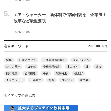
2026.08.04
5.
エア・ウォーター、新体制で信頼回復を 企業風土
改革など最重要視
2026.08.05
注目キーワード
2026.08.06付
特集
日本アクセス
〔熊本地震影響〕
理研ビタミン
レモン果汁
コラボ
中華料理の素
本みりん
麺
抹茶
熊本地震
岩田醸造
中食
製粉特集
値上げ
チョコレート
三菱食品
海苔
コンソメ
味の素
タイアップ企画広告