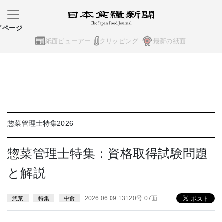
イページ
紙面ビューアー
クリッピング
最新の紙面
惣菜管理士特集2026
惣菜管理士特集：資格取得試験問題
と解説
2026.06.09 13120号 07面
惣菜
特集
中食