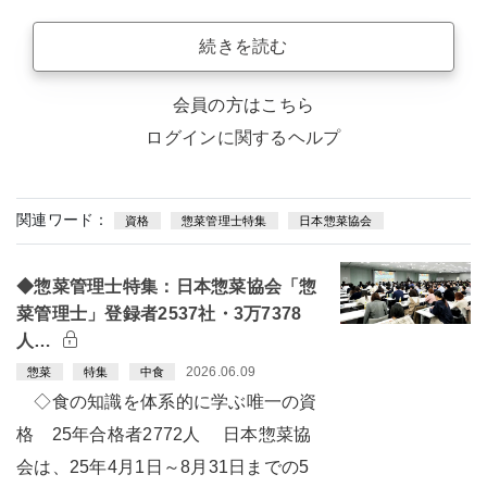
続きを読む
会員の方はこちら
ログインに関するヘルプ
関連ワード：
資格
惣菜管理士特集
日本惣菜協会
◆惣菜管理士特集：日本惣菜協会「惣
菜管理士」登録者2537社・3万7378
人…
2026.06.09
惣菜
特集
中食
◇食の知識を体系的に学ぶ唯一の資
格 25年合格者2772人 日本惣菜協
会は、25年4月1日～8月31日までの5