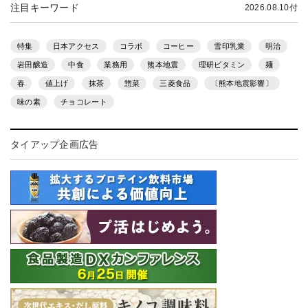
注目キーワード
2026.08.10付
特集
日本アクセス
コラボ
コーヒー
雪印乳業
明治
岩田醸造
中食
業務用
熊本地震
理研ビタミン
麺
春
値上げ
抹茶
惣菜
三菱食品
〔熊本地震影響〕
味の素
チョコレート
タイアップ企画広告