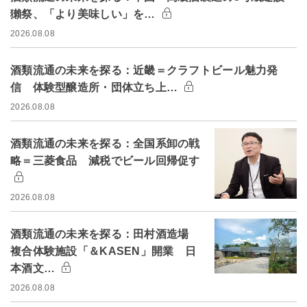
獺祭、「より美味しい」を…
2026.08.08
酒類流通の未来を探る：近畿＝クラフトビール魅力発
信 体験型醸造所・団体立ち上…
2026.08.08
酒類流通の未来を探る：全国系卸の戦
略＝三菱食品 減税でビール回帰促す
2026.08.08
酒類流通の未来を探る：田村酒造場
複合体験施設「＆KASEN」開業 日
本酒文…
2026.08.08