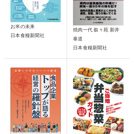
お米の未来
焼肉一代 叙々苑 新井
日本食糧新聞社
泰道
日本食糧新聞社