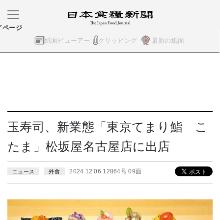
イページ
紙面ビューアー
クリッピング
最新の紙面
玉寿司、新業態「東京てまり鮨 こ
たま」松坂屋名古屋店に出店
2024.12.06 12864号 09面
ニュース
外食