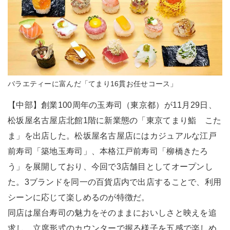
バラエティーに富んだ「てまり16貫お任せコース」
【中部】創業100周年の玉寿司（東京都）が11月29日、
松坂屋名古屋店北館1階に新業態の「東京てまり鮨 こた
ま」を出店した。松坂屋名古屋店にはカジュアルな江戸
前寿司「築地玉寿司」、本格江戸前寿司「柳橋きたろ
う」を展開しており、今回で3店舗目としてオープンし
た。3ブランドを同一の百貨店内で出店することで、利用
シーンに応じて楽しめるのが特徴だ。
同店は屋台寿司の魅力をそのままにおいしさと映えを追
求し、立席形式のカウンターで握る様子を五感で楽しめ