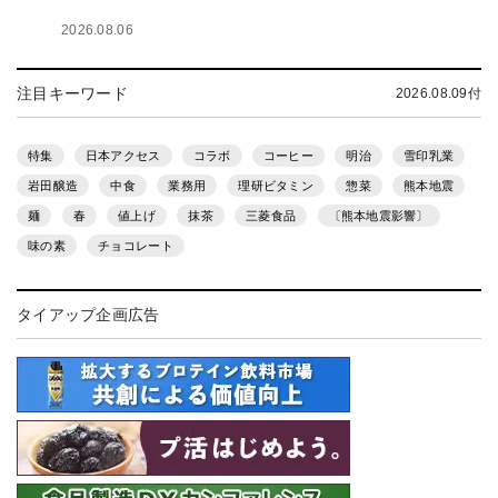
2026.08.06
注目キーワード
2026.08.09付
特集
日本アクセス
コラボ
コーヒー
明治
雪印乳業
岩田醸造
中食
業務用
理研ビタミン
惣菜
熊本地震
麺
春
値上げ
抹茶
三菱食品
〔熊本地震影響〕
味の素
チョコレート
タイアップ企画広告