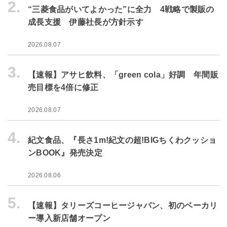
2.
“三菱食品がいてよかった”に全力 4戦略で製販の
成長支援 伊藤社長が方針示す
2026.08.07
3.
【速報】アサヒ飲料、「green cola」好調 年間販
売目標を4倍に修正
2026.08.07
4.
紀文食品、『長さ1m!紀文の超!BIGちくわクッショ
ンBOOK』発売決定
2026.08.06
5.
【速報】タリーズコーヒージャパン、初のベーカリ
ー導入新店舗オープン