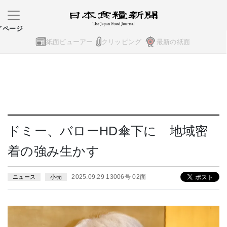
イページ
紙面ビューアー
クリッピング
最新の紙面
ドミー、バローHD傘下に 地域密
着の強み生かす
2025.09.29 13006号 02面
ニュース
小売