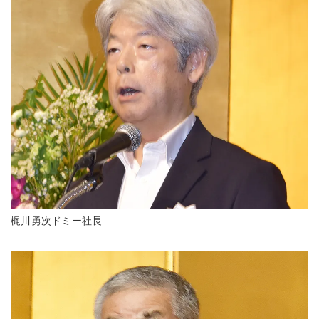
梶川勇次ドミー社長