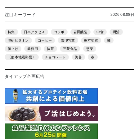
注目キーワード
2026.08.08付
特集
日本アクセス
コラボ
岩田醸造
中食
明治
理研ビタミン
コーヒー
雪印乳業
熊本地震
麺
値上げ
業務用
抹茶
三菱食品
惣菜
〔熊本地震影響〕
チョコレート
海苔
春
タイアップ企画広告