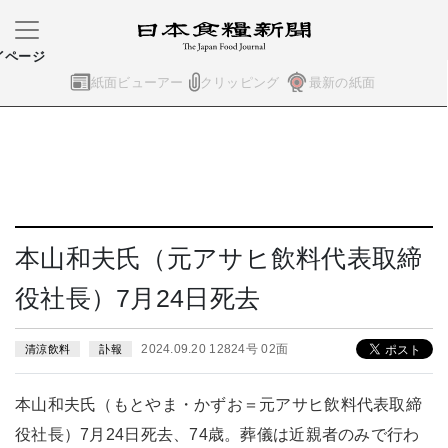
イページ
紙面ビューアー
クリッピング
最新の紙面
本山和夫氏（元アサヒ飲料代表取締
役社長）7月24日死去
2024.09.20 12824号 02面
清涼飲料
訃報
本山和夫氏（もとやま・かずお＝元アサヒ飲料代表取締
役社長）7月24日死去、74歳。葬儀は近親者のみで行わ