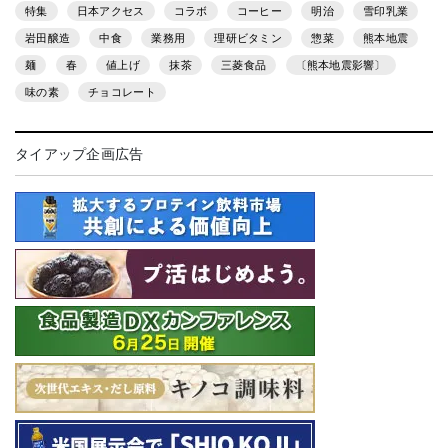
特集
日本アクセス
コラボ
コーヒー
明治
雪印乳業
岩田醸造
中食
業務用
理研ビタミン
惣菜
熊本地震
麺
春
値上げ
抹茶
三菱食品
〔熊本地震影響〕
味の素
チョコレート
タイアップ企画広告