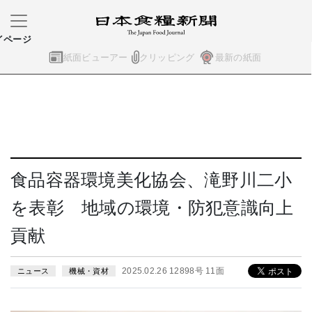
イページ
紙面ビューアー
クリッピング
最新の紙面
食品容器環境美化協会、滝野川二小
を表彰 地域の環境・防犯意識向上
貢献
2025.02.26 12898号 11面
ニュース
機械・資材