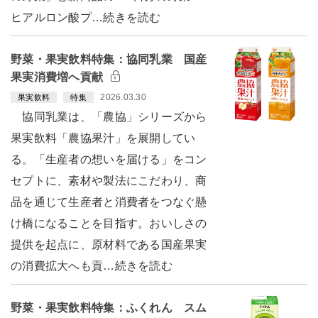
ヒアルロン酸プ…続きを読む
野菜・果実飲料特集：協同乳業 国産
果実消費増へ貢献
2026.03.30
果実飲料
特集
協同乳業は、「農協」シリーズから
果実飲料「農協果汁」を展開してい
る。「生産者の想いを届ける」をコン
セプトに、素材や製法にこだわり、商
品を通じて生産者と消費者をつなぐ懸
け橋になることを目指す。おいしさの
提供を起点に、原材料である国産果実
の消費拡大へも貢…続きを読む
野菜・果実飲料特集：ふくれん スム