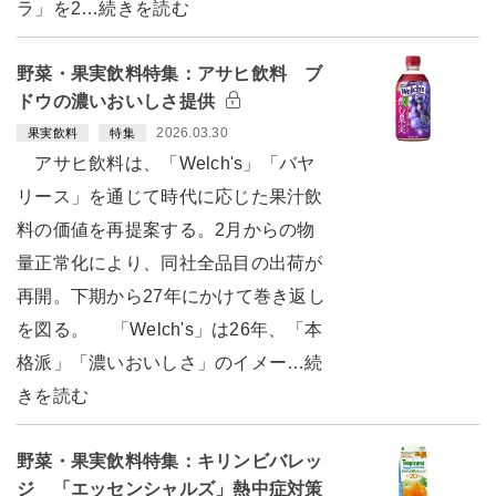
ラ」を2…続きを読む
野菜・果実飲料特集：アサヒ飲料 ブ
ドウの濃いおいしさ提供
2026.03.30
果実飲料
特集
アサヒ飲料は、「Welch's」「バヤ
リース」を通じて時代に応じた果汁飲
料の価値を再提案する。2月からの物
量正常化により、同社全品目の出荷が
再開。下期から27年にかけて巻き返し
を図る。 「Welch's」は26年、「本
格派」「濃いおいしさ」のイメー…続
きを読む
野菜・果実飲料特集：キリンビバレッ
ジ 「エッセンシャルズ」熱中症対策