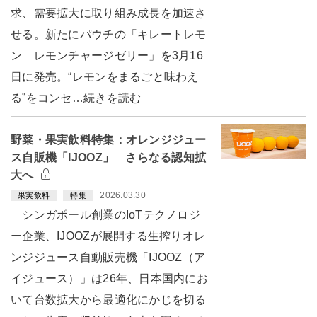
求、需要拡大に取り組み成長を加速さ
せる。新たにパウチの「キレートレモ
ン レモンチャージゼリー」を3月16
日に発売。“レモンをまるごと味わえ
る”をコンセ…続きを読む
野菜・果実飲料特集：オレンジジュー
ス自販機「IJOOZ」 さらなる認知拡
大へ
2026.03.30
果実飲料
特集
シンガポール創業のIoTテクノロジ
ー企業、IJOOZが展開する生搾りオレ
ンジジュース自動販売機「IJOOZ（ア
イジュース）」は26年、日本国内にお
いて台数拡大から最適化にかじを切る