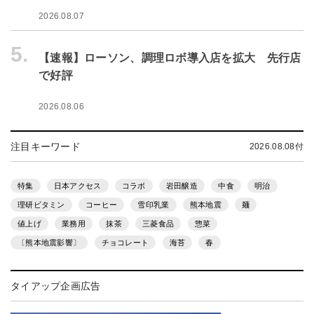
2026.08.07
5.
【速報】ローソン、調理ロボ導入店を拡大 先行店
で好評
2026.08.06
注目キーワード
2026.08.08付
特集
日本アクセス
コラボ
岩田醸造
中食
明治
理研ビタミン
コーヒー
雪印乳業
熊本地震
麺
値上げ
業務用
抹茶
三菱食品
惣菜
〔熊本地震影響〕
チョコレート
海苔
春
タイアップ企画広告