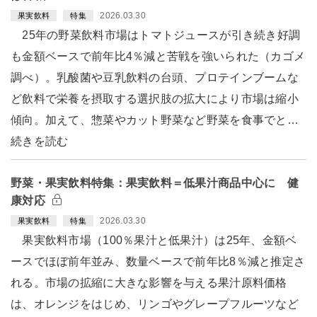
2026.03.30
果実飲料
特集
25年の野菜飲料市場はトマトジュースが引き続き好調
も金額ベースで前年比4％減と苦戦を強いられた（カゴメ
調べ）。乳酸菌や豆乳飲料の台頭、プロテインブームな
ど飲料で栄養を摂取する選択肢の拡大により市場は縮小
傾向。加えて、惣菜やカット野菜など野菜を食事でと…
続きを読む
野菜・果実飲料特集：果実飲料＝低果汁商品中心に 健
康対応
2026.03.30
果実飲料
特集
果実飲料市場（100％果汁と低果汁）は25年、金額ベ
ースでほぼ前年並み、数量ベースで前年比8％減と推定さ
れる。市場の拡縮に大きな影響を与える果汁原料価格
は、オレンジをはじめ、リンゴやグレープフルーツなど