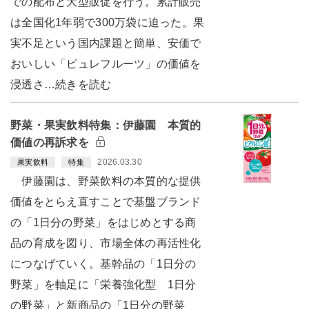
での配布と大型販促を行う。累計販売
は全国化1年弱で300万袋に迫った。果
実不足という国内課題と簡単、安価で
おいしい「ピュレフルーツ」の価値を
浸透さ…続きを読む
野菜・果実飲料特集：伊藤園 本質的
価値の再訴求を
2026.03.30
果実飲料
特集
伊藤園は、野菜飲料の本質的な提供
価値をとらえ直すことで基盤ブランド
の「1日分の野菜」をはじめとする商
品の育成を図り、市場全体の再活性化
につなげていく。基幹品の「1日分の
野菜」を軸足に「栄養強化型 1日分
の野菜」と新商品の「1日分の野菜