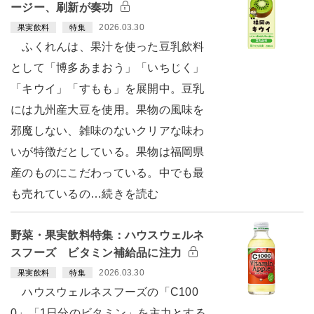
ージー、刷新が奏功
2026.03.30
果実飲料
特集
ふくれんは、果汁を使った豆乳飲料
として「博多あまおう」「いちじく」
「キウイ」「すもも」を展開中。豆乳
には九州産大豆を使用。果物の風味を
邪魔しない、雑味のないクリアな味わ
いが特徴だとしている。果物は福岡県
産のものにこだわっている。中でも最
も売れているの…続きを読む
野菜・果実飲料特集：ハウスウェルネ
スフーズ ビタミン補給品に注力
2026.03.30
果実飲料
特集
ハウスウェルネスフーズの「C100
0」「1日分のビタミン」を主力とする