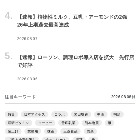
4.
【速報】植物性ミルク、豆乳・アーモンドの2強
26年上期過去最高達成
2026.08.07
5.
【速報】ローソン、調理ロボ導入店を拡大 先行店
で好評
2026.08.06
注目キーワード
2026.08.08付
特集
日本アクセス
コラボ
岩田醸造
中食
明治
理研ビタミン
コーヒー
雪印乳業
熊本地震
麺
値上げ
業務用
抹茶
三菱食品
惣菜
〔熊本地震影響〕
チョコレート
海苔
春