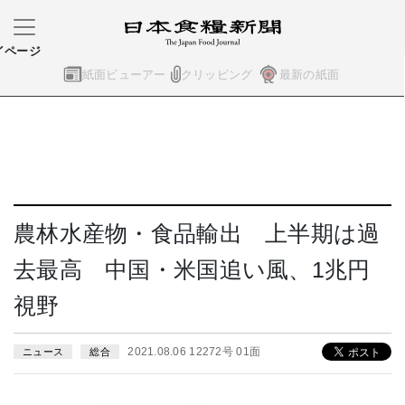
イページ
紙面ビューアー
クリッピング
最新の紙面
農林水産物・食品輸出 上半期は過
去最高 中国・米国追い風、1兆円
視野
2021.08.06 12272号 01面
ニュース
総合