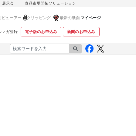
展示会
食品市場開拓ソリューション
面ビューアー
クリッピング
最新の紙面
マイページ
ルマガ登録
電子版のお申込み
新聞のお申込み
検索