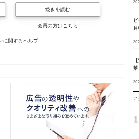
20
続きを読む
ビ
会員の方はこちら
月
ンに関するヘルプ
20
【
落
20
ア
1