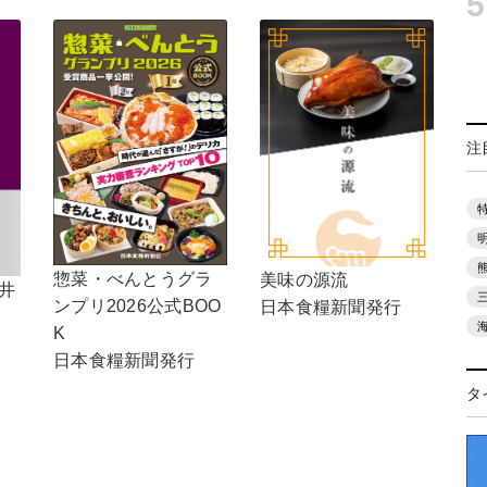
5
注
惣菜・べんとうグラ
美味の源流
井
ンプリ2026公式BOO
日本食糧新聞発行
K
日本食糧新聞発行
タ