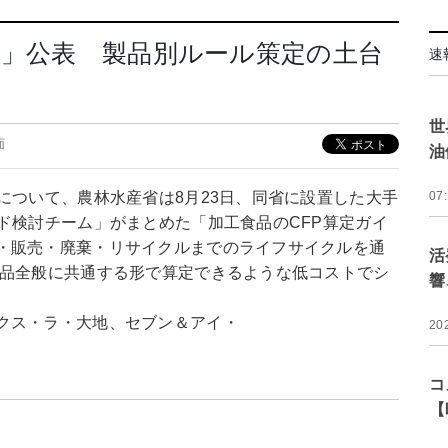
案」公表 製品別ルール策定の土台
速
世
面
油
について、農林水産省は8月23日、同省に設置した大手
07
ド検討チーム」がまとめた「加工食品のCFP算定ガイ
・販売・廃棄・リサイクルまでのライフサイクルを通
活
食品全般に共通する形で算定できるような低コストでシ
響
クス・ラ・大地、セブン＆アイ・
20
コ
【