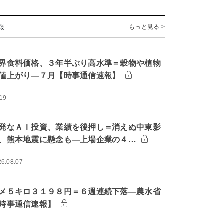
報
もっと見る >
界食料価格、３年半ぶり高水準＝穀物や植物
値上がり―７月【時事通信速報】
:19
発なＡＩ投資、業績を後押し＝消えぬ中東影
、熊本地震に懸念も―上場企業の４…
26.08.07
メ５キロ３１９８円＝６週連続下落―農水省
時事通信速報】