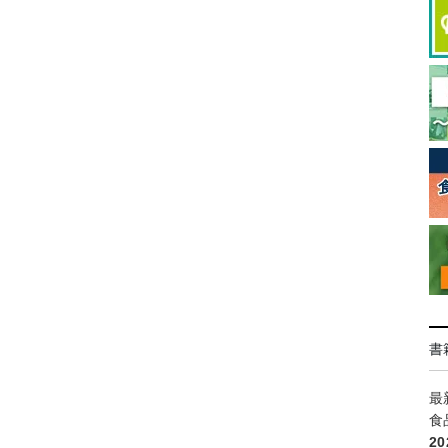
書
最
食
2