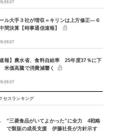
26.08.07
ール大手３社が増収＝キリンは上方修正―６
中間決算【時事通信速報】
26.08.07
速報】農水省、食料自給率 25年度37％に下
 米価高騰で消費減響く
26.08.07
クセスランキング
.
“三菱食品がいてよかった”に全力 4戦略
で製販の成長支援 伊藤社長が方針示す