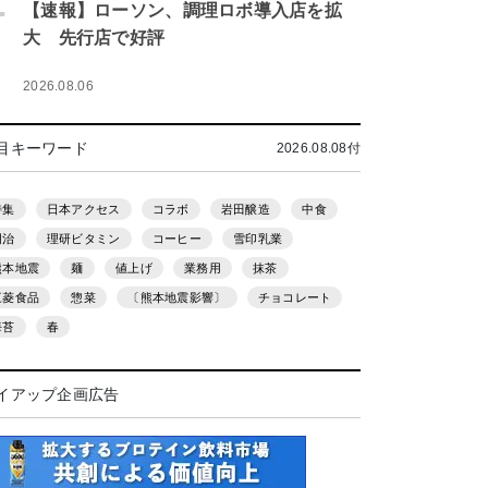
.
【速報】ローソン、調理ロボ導入店を拡
大 先行店で好評
2026.08.06
目キーワード
2026.08.08付
特集
日本アクセス
コラボ
岩田醸造
中食
明治
理研ビタミン
コーヒー
雪印乳業
熊本地震
麺
値上げ
業務用
抹茶
三菱食品
惣菜
〔熊本地震影響〕
チョコレート
海苔
春
イアップ企画広告