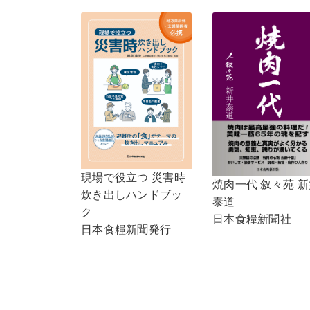
現場で役立つ 災害時
焼肉一代 叙々苑 新
炊き出しハンドブッ
泰道
ク
日本食糧新聞社
日本食糧新聞発行