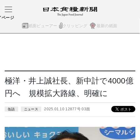
イページ
紙面ビューアー
クリッピング
最新の紙面
極洋・井上誠社長、新中計で4000億
円へ 規模拡大路線、明確に
2025.01.10 12877号 03面
缶詰
ニュース