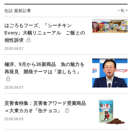
缶詰 最新記事
一覧 >
はごろもフーズ、「シーチキン
Every」大幅リニューアル ご飯との
相性訴求
2026.08.07
極洋、9月から36新商品 魚の魅力を
再発見 開発テーマは「楽しもう」
2026.08.07
災害食特集：災害食アワード受賞商品
＝大東カカオ「缶チョコ」
2026.08.05