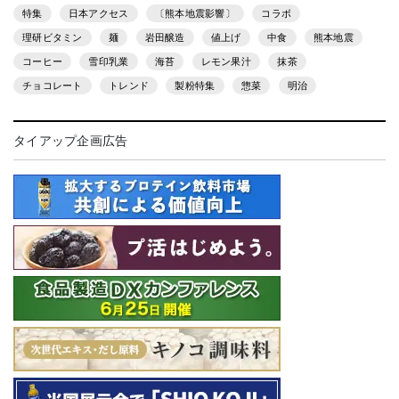
特集
日本アクセス
〔熊本地震影響〕
コラボ
理研ビタミン
麺
岩田醸造
値上げ
中食
熊本地震
コーヒー
雪印乳業
海苔
レモン果汁
抹茶
チョコレート
トレンド
製粉特集
惣菜
明治
タイアップ企画広告