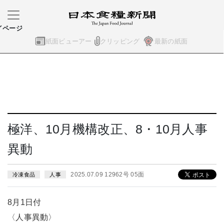
イページ
紙面ビューアー
クリッピング
最新の紙面
極洋、10月機構改正、8・10月人事
異動
2025.07.09 12962号 05面
冷凍食品
人事
8月1日付
〈人事異動〉