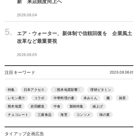
新 来店頻度向上へ
2026.08.04
5.
エア・ウォーター、新体制で信頼回復を 企業風土
改革など最重要視
2026.08.05
注目キーワード
2026.08.06付
特集
日本アクセス
〔熊本地震影響〕
理研ビタミン
レモン果汁
コラボ
中華料理の素
本みりん
麺
抹茶
熊本地震
岩田醸造
中食
製粉特集
値上げ
チョコレート
三菱食品
海苔
コンソメ
味の素
タイアップ企画広告