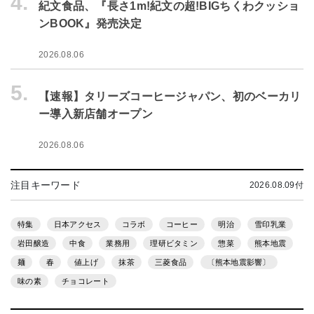
4.
紀文食品、『長さ1m!紀文の超!BIGちくわクッショ
ンBOOK』発売決定
2026.08.06
5.
【速報】タリーズコーヒージャパン、初のベーカリ
ー導入新店舗オープン
2026.08.06
注目キーワード
2026.08.09付
特集
日本アクセス
コラボ
コーヒー
明治
雪印乳業
岩田醸造
中食
業務用
理研ビタミン
惣菜
熊本地震
麺
春
値上げ
抹茶
三菱食品
〔熊本地震影響〕
味の素
チョコレート