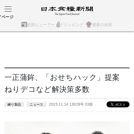
イページ
紙面ビューアー
クリッピング
最新の紙面
一正蒲鉾、「おせちハック」提案
ねりデコなど解決策多数
2025.11.14 13029号 03面
練り製品
ニュース