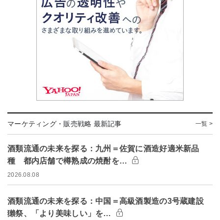
マーケティング・販売戦略 最新記事
一覧 >
酒類流通の未来を探る：九州＝佐賀に酒造好適米新品
種 都内店舗で樽熟成の焼酎を…
2026.08.08
酒類流通の未来を探る：中国＝高級酒製造の3号蔵建設
獺祭、「より美味しい」を…