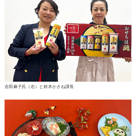
吉田麻子氏（右）と鈴木かさね課長