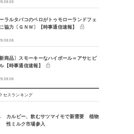
26.08.06
ーラルタバコのベロがトゥモローランドフェ
に協力〔ＧＮＷ〕【時事通信速報】
26.08.06
新商品〕スモーキーなハイボール＝アサヒビ
ル【時事通信速報】
26.08.06
クセスランキング
.
カルビー、飲むサツマイモで新需要 植物
性ミルク市場参入