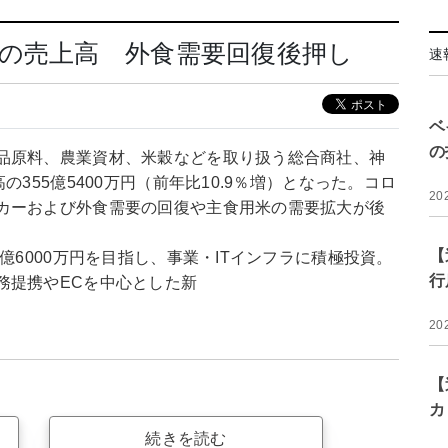
の売上高 外食需要回復後押し
速
ベ
の
品原料、農業資材、米穀などを取り扱う総合商社、神
355億5400万円（前年比10.9％増）となった。コロ
20
カーおよび外食需要の回復や主食用米の需要拡大が後
【
億6000万円を目指し、事業・ITインフラに積極投資。
行
務提携やECを中心とした新
20
【
カ
続きを読む