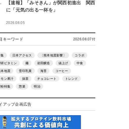
.
【速報】「みそきん」が関西初進出 関西
に「元気の出る一杯を」
2026.08.05
目キーワード
2026.08.07付
特集
日本アクセス
〔熊本地震影響〕
コラボ
理研ビタミン
麺
岩田醸造
値上げ
中食
熊本地震
雪印乳業
海苔
コーヒー
レモン果汁
抹茶
チョコレート
トレンド
製粉特集
惣菜
明治
イアップ企画広告