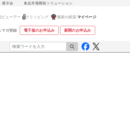
展示会
食品市場開拓ソリューション
面ビューアー
クリッピング
最新の紙面
マイページ
ルマガ登録
電子版のお申込み
新聞のお申込み
検索