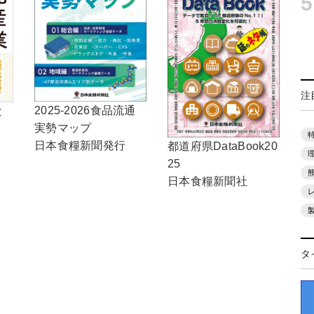
5
注
2025-2026食品流通
と
実勢マップ
日本食糧新聞発行
都道府県DataBook20
25
日本食糧新聞社
タ