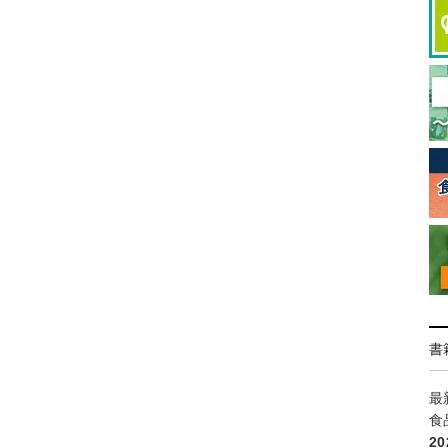
書
最
食
2