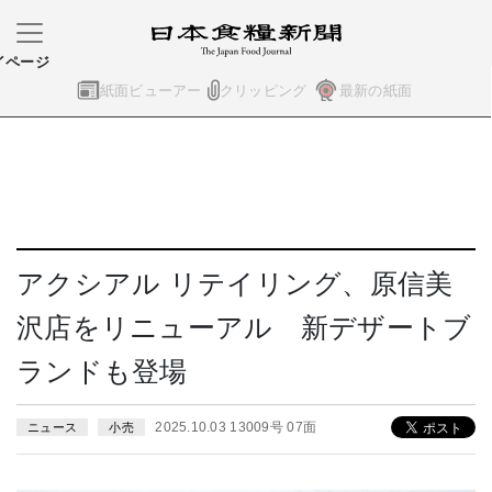
イページ
紙面ビューアー
クリッピング
最新の紙面
アクシアル リテイリング、原信美
沢店をリニューアル 新デザートブ
ランドも登場
2025.10.03 13009号 07面
ニュース
小売