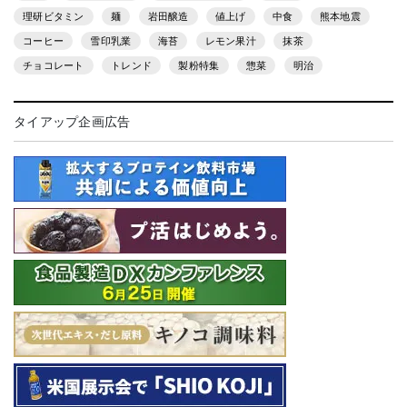
理研ビタミン
麺
岩田醸造
値上げ
中食
熊本地震
コーヒー
雪印乳業
海苔
レモン果汁
抹茶
チョコレート
トレンド
製粉特集
惣菜
明治
タイアップ企画広告