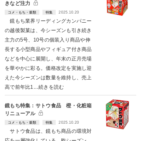
きなど注力
2025.10.20
コメ・もち・穀類
特集
鏡もち業界リーディングカンパニー
の越後製菓は、今シーズンも引き続き
主力の5号、10号の個装入り商品や伸
長する小型商品やフィギュア付き商品
などを中心に展開し、年末の正月売場
を華やかに彩る。価格改定を実施し迎
えた今シーズンは数量を維持し、売上
高で前年比1…続きを読む
鏡もち特集：サトウ食品 橙・化粧箱
リニューアル
2025.10.20
コメ・もち・穀類
特集
サトウ食品は、鏡もち商品の環境対
応を一層強化している。昨シーズン、