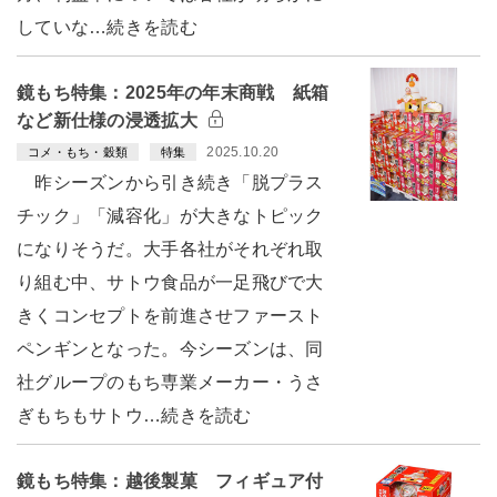
していな…続きを読む
鏡もち特集：2025年の年末商戦 紙箱
など新仕様の浸透拡大
2025.10.20
コメ・もち・穀類
特集
昨シーズンから引き続き「脱プラス
チック」「減容化」が大きなトピック
になりそうだ。大手各社がそれぞれ取
り組む中、サトウ食品が一足飛びで大
きくコンセプトを前進させファースト
ペンギンとなった。今シーズンは、同
社グループのもち専業メーカー・うさ
ぎもちもサトウ…続きを読む
鏡もち特集：越後製菓 フィギュア付