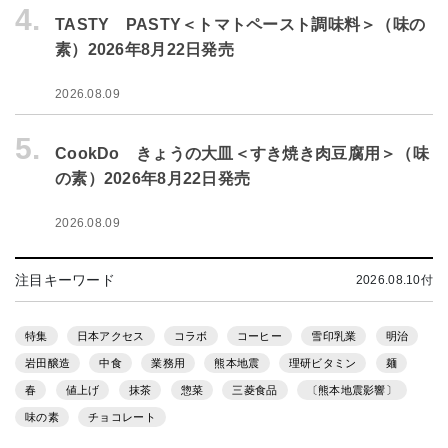
4.
TASTY PASTY＜トマトペースト調味料＞（味の
素）2026年8月22日発売
2026.08.09
5.
CookDo きょうの大皿＜すき焼き肉豆腐用＞（味
の素）2026年8月22日発売
2026.08.09
注目キーワード
2026.08.10付
特集
日本アクセス
コラボ
コーヒー
雪印乳業
明治
岩田醸造
中食
業務用
熊本地震
理研ビタミン
麺
春
値上げ
抹茶
惣菜
三菱食品
〔熊本地震影響〕
味の素
チョコレート