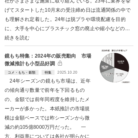
社がさまざまな施策に取り組んでいる。23年に業界を挙
げてスタートした10月末の受注締め日は流通関係の中で
も理解され定着した。24年は脱プラや環境配慮を目的
に、大手を中心にプラスチック窓の廃止や縮小などの…
続きを読む
鏡もち特集：2024年の販売動向 市場
微減推計も小型品好調
2025.10.20
コメ・もち・穀類
特集
24年シーズンの鏡もち市場は、近年
の傾向通り数量で前年を下回るもの
の、金額では前年同程度を維持したメ
ーカーが多かった。本紙推計の市場規
模は金額ベースでは昨シーズンから微
減の約105億8000万円だった。 一
方、利益率については各社が明らかに