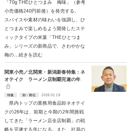
「70g THEひとつまみ 梅味」（参考
小売価格240円前後）を発売する。
スパイスや素材の味わいを強調し、ひ
とつまみで楽しめるよう開発したステ
ィックタイプの米菓「THEひとつま
み」シリーズの新商品で、さわやかな
梅の…続きを読む
関東小売／北関東・新潟新春特集：ネ
オテイク ラーメン店制覇完遂の年
2026.01.19
特集
卸・商社
県内トップの業務用食品卸ネオテイ
クの26年は、前期と今期の2年間挑戦
してきた「ラーメン店全店制覇」の戦
略を完遂する年になる。また、社員の