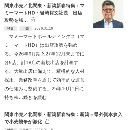
関東小売／北関東・新潟新春特集：マ
ミーマートHD・岩崎裕文社長 出店
攻勢を強…
2026.01.19
特集
小売
マミーマートホールディングス（マ
ミーマートHD）は出店攻勢を強め
る。今26年9月期と27年12月末までに
各9店、計18店の新規出店を計画す
る。大量出店に備えて、積極的な人材
採用、業務改革を通じて効率的な運営
の仕組みも整備する。25年10月1日に
持ち株…続きを読む
関東小売／北関東・新潟新春特集：新潟＝県外資本参入
で小売競争が激化
2026.01.19
特集
小売