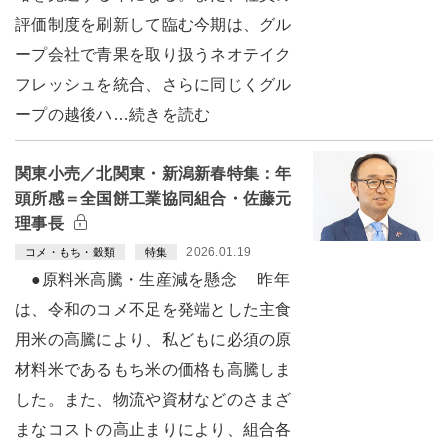
評価制度を刷新して臨む今期は、グル
ープ会社で青果を取り扱うネオテイク
フレッシュを統合、さらに同じくグル
ープの越後ハ…続きを読む
関東小売／北関東・新潟新春特集：年
頭所感＝全国餅工業協同組合・佐藤元
理事長
2026.01.19
コメ・もち・穀類
特集
●原料米高騰・生産減を懸念 昨年
は、令和のコメ不足を発端とした主食
用米の高騰により、私どもに必須の原
材料米であるもち米の価格も高騰しま
した。また、物流や資材などのさまざ
まなコストの高止まりにより、組合各