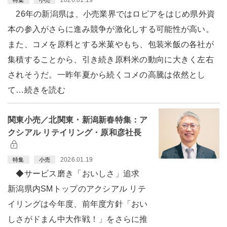
26年の新潟県は、小売業界ではロピアをはじめ県外資
本の参入がさらに進み競争が激化しする可能性が高い。
また、コメを原料とする米菓やもち、包装米飯の各社が
集積することから、引き続き原料米の動向に大きく左右
されそうだ。一昨年夏から続くコメの高騰は依然とし
て…続きを読む
関東小売／北関東・新潟新春特集：ア
クシアル リテイリング・原和彦社長
2026.01.19
特集
小売
◆サービス磨き「おいしさ」追求
新潟県内SMトップのアクシアル リテ
イリングは今年度、前年度方針「おい
しさがドまん中大作戦！」をさらに推