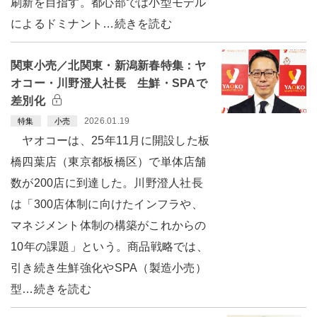
刷新を目指す。都心部では小型モデル
によるドミナント…続きを読む
関東小売／北関東・新潟新春特集：ヤ
オコー・川野澄人社長 生鮮・SPAで
差別化
2026.01.19
特集
小売
ヤオコーは、25年11月に開設した板
橋四葉店（東京都板橋区）で単体店舗
数が200店に到達した。川野澄人社長
は「300店体制に向けたインフラや、
マネジメント体制の構築がこれからの
10年の課題」という。商品戦略では、
引き続き生鮮強化やSPA（製造小売）
型…続きを読む