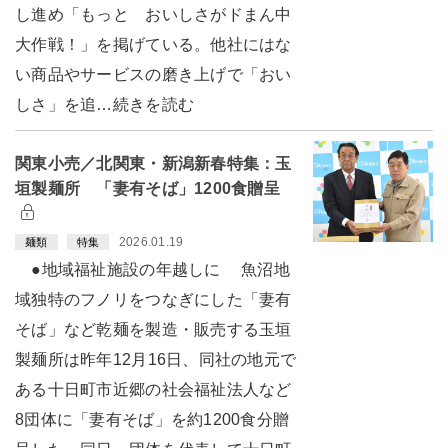
し進め「もっと おいしさがドまん中
大作戦！」を掲げている。他社にはな
い商品やサービスの磨き上げで「おい
しさ」を追…続きを読む
関東小売／北関東・新潟新春特集：玉
垣製麺所 「妻有そば」1200食贈呈
2026.01.19
麺類
特集
●地域福祉施設の年越しに 魚沼地
域独特のフノリをつなぎにした「妻有
そば」など乾麺を製造・販売する玉垣
製麺所は昨年12月16日、同社の地元で
ある十日町市近郷の社会福祉法人など
8団体に「妻有そば」を約1200食分贈