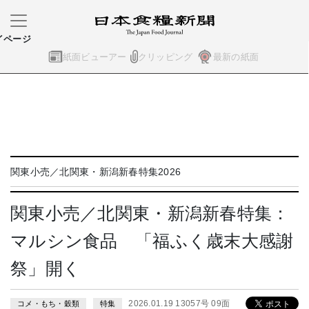
イページ
紙面ビューアー
クリッピング
最新の紙面
関東小売／北関東・新潟新春特集2026
関東小売／北関東・新潟新春特集：
マルシン食品 「福ふく歳末大感謝
祭」開く
2026.01.19 13057号 09面
コメ・もち・穀類
特集