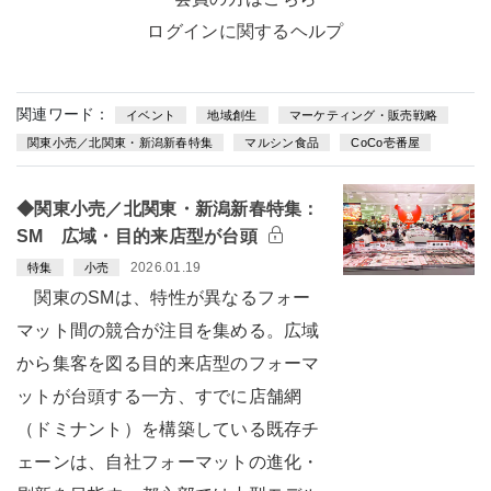
ログインに関するヘルプ
関連ワード：
イベント
地域創生
マーケティング・販売戦略
関東小売／北関東・新潟新春特集
マルシン食品
CoCo壱番屋
◆関東小売／北関東・新潟新春特集：
SM 広域・目的来店型が台頭
2026.01.19
特集
小売
関東のSMは、特性が異なるフォー
マット間の競合が注目を集める。広域
から集客を図る目的来店型のフォーマ
ットが台頭する一方、すでに店舗網
（ドミナント）を構築している既存チ
ェーンは、自社フォーマットの進化・