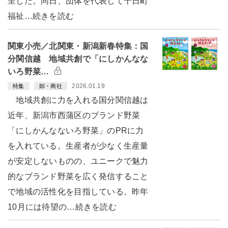
呈した。同日、団体を代表して十日町
福祉…続きを読む
関東小売／北関東・新潟新春特集：国
分関信越 地域共創で「にしかんなな
いろ野菜…
2026.01.19
特集
卸・商社
地域共創に力を入れる国分関信越は
近年、新潟市西蒲区のブランド野菜
「にしかんなないろ野菜」のPRに力
を入れている。生産者が少なく生産量
が安定しないものの、ユニークで魅力
的なブランド野菜を広く発信すること
で地域の活性化を目指している。昨年
10月には待望の…続きを読む