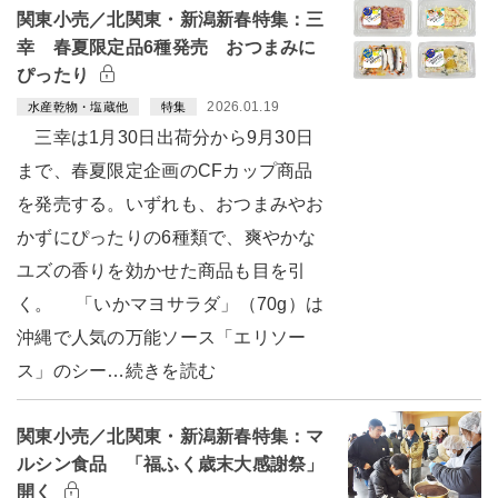
関東小売／北関東・新潟新春特集：三
幸 春夏限定品6種発売 おつまみに
ぴったり
2026.01.19
水産乾物・塩蔵他
特集
三幸は1月30日出荷分から9月30日
まで、春夏限定企画のCFカップ商品
を発売する。いずれも、おつまみやお
かずにぴったりの6種類で、爽やかな
ユズの香りを効かせた商品も目を引
く。 「いかマヨサラダ」（70g）は
沖縄で人気の万能ソース「エリソー
ス」のシー…続きを読む
関東小売／北関東・新潟新春特集：マ
ルシン食品 「福ふく歳末大感謝祭」
開く