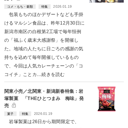
2026.01.19
コメ・もち・穀類
特集
包装もちのほかデザートなども手掛
けるマルシン食品は、昨年12月30日に
新潟市南区の白根第2工場で毎年恒例
の「福ふく歳末大感謝祭」を開催し
た。地域の人たちに日ごろの感謝の気
持ちを込めて毎年開催しているもの
で、今回は人気カレーチェーンの「コ
コイチ」ことカ…続きを読む
関東小売／北関東・新潟新春特集：岩
塚製菓 「THEひとつまみ 梅味」発
売
2026.01.19
菓子
特集
岩塚製菓は26日から期間限定で、