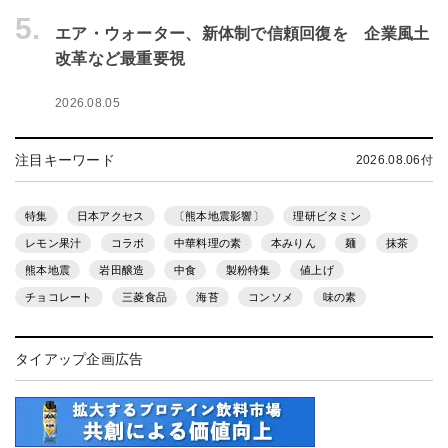
5.
エア・ウォーター、新体制で信頼回復を 企業風土
改革など最重要視
2026.08.05
注目キーワード
2026.08.06付
特集
日本アクセス
〔熊本地震影響〕
理研ビタミン
レモン果汁
コラボ
中華料理の素
本みりん
麺
抹茶
熊本地震
岩田醸造
中食
製粉特集
値上げ
チョコレート
三菱食品
海苔
コンソメ
味の素
タイアップ企画広告