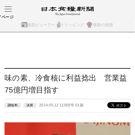
イページ
紙面ビューアー
クリッピング
最新の紙面
味の素、冷食核に利益捻出 営業益
75億円増目指す
2014.05.12 11005号 01面
調味料
決算