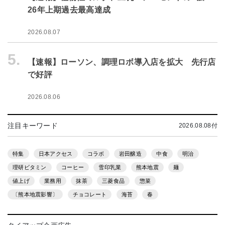
26年上期過去最高達成
2026.08.07
5.
【速報】ローソン、調理ロボ導入店を拡大 先行店
で好評
2026.08.06
注目キーワード
2026.08.08付
特集
日本アクセス
コラボ
岩田醸造
中食
明治
理研ビタミン
コーヒー
雪印乳業
熊本地震
麺
値上げ
業務用
抹茶
三菱食品
惣菜
〔熊本地震影響〕
チョコレート
海苔
春