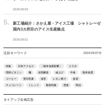
2026.08.05
5.
新工場紹介：さかえ屋・アイス工場 シャトレーゼ
国内3カ所目のアイス生産拠点
2026.08.01
注目キーワード
2026.08.07付
特集
日本アクセス
〔熊本地震影響〕
コラボ
理研ビタミン
麺
岩田醸造
値上げ
中食
熊本地震
コーヒー
雪印乳業
海苔
レモン果汁
抹茶
チョコレート
トレンド
製粉特集
惣菜
明治
タイアップ企画広告