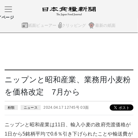
イページ
紙面ビューアー
クリッピング
最新の紙面
ニップンと昭和産業、業務用小麦粉
を価格改定 7月から
2024.04.17 12745号 03面
粉類
ニュース
ニップンと昭和産業は11日、輸入小麦の政府売渡価格が
1日から5銘柄平均で0.6％引き下げられたことや輸送費が