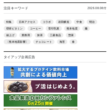
注目キーワード
2026.08.08付
特集
日本アクセス
コラボ
岩田醸造
中食
明治
理研ビタミン
コーヒー
雪印乳業
熊本地震
麺
値上げ
業務用
抹茶
三菱食品
惣菜
〔熊本地震影響〕
チョコレート
海苔
春
タイアップ企画広告