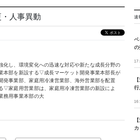
更・人事異動
速
ベ
の
17
強化し、環境変化への迅速な対応や新たな成長分野の
業本部を新設する▽成長マーケット開発事業本部長が
【
開発事業部、家庭用冷凍営業部、海外営業部を配置
行
る▽家庭用営業部は、家庭用冷凍営業部の新設によ
業務用事業本部の大
16
【
カ