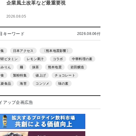
企業風土改革など最重要視
2026.08.05
目キーワード
2026.08.06付
特集
日本アクセス
〔熊本地震影響〕
理研ビタミン
レモン果汁
コラボ
中華料理の素
本みりん
麺
抹茶
熊本地震
岩田醸造
中食
製粉特集
値上げ
チョコレート
三菱食品
海苔
コンソメ
味の素
イアップ企画広告