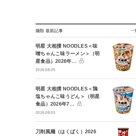
麺類 最新記事
一
明星 大相撲 NOODLES＜味
噌ちゃんこ味ラーメン＞（明
星食品）2026年…
2026.08.05
明星 大相撲 NOODLES＜鶏
塩ちゃんこ味うどん＞（明星
食品）2026年7…
2026.08.05
刀削風麺（はくばく）2026