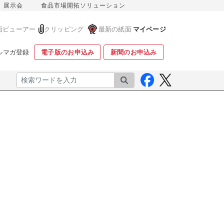
展示会
食品市場開拓ソリューション
面ビューアー
クリッピング
最新の紙面
マイページ
ルマガ登録
電子版のお申込み
新聞のお申込み
検索