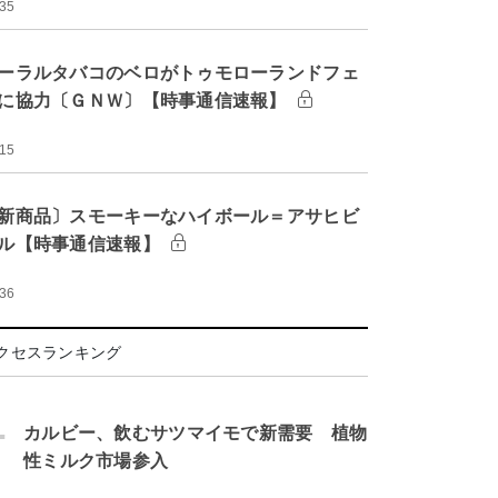
:35
ーラルタバコのベロがトゥモローランドフェ
に協力〔ＧＮＷ〕【時事通信速報】
:15
新商品〕スモーキーなハイボール＝アサヒビ
ル【時事通信速報】
:36
クセスランキング
.
カルビー、飲むサツマイモで新需要 植物
性ミルク市場参入