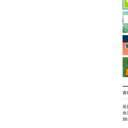
書
最
食
2