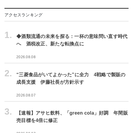
アクセスランキング
1.
◆酒類流通の未来を探る：一杯の意味問い直す時代
へ 酒税改正、新たな転換点に
2026.08.08
2.
“三菱食品がいてよかった”に全力 4戦略で製販の
成長支援 伊藤社長が方針示す
2026.08.07
3.
【速報】アサヒ飲料、「green cola」好調 年間販
売目標を4倍に修正