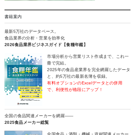
書籍案内
最新5万社のデータベース。
食品業界の分析・営業を効率化
2026食品業界ビジネスガイド【食糧年鑑】
市場分析から営業リスト作成まで、これ一
冊で完結。
2025年の食品産業界を完全網羅したデータ
と、約5万社の最新名簿を収録。
有料オプションのExcelデータとの併用
で、利便性が格段にアップ！
全国の食品関連メーカーを網羅――
2025食品メーカー総覧
全国食品・酒類・機械・資材関連メーカー