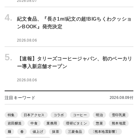
2026.08.07
4.
紀文食品、『長さ1m!紀文の超!BIGちくわクッショ
ンBOOK』発売決定
2026.08.06
5.
【速報】タリーズコーヒージャパン、初のベーカリ
ー導入新店舗オープン
2026.08.06
注目キーワード
2026.08.09付
特集
日本アクセス
コラボ
コーヒー
明治
雪印乳業
岩田醸造
中食
業務用
理研ビタミン
惣菜
熊本地震
麺
春
値上げ
抹茶
三菱食品
〔熊本地震影響〕