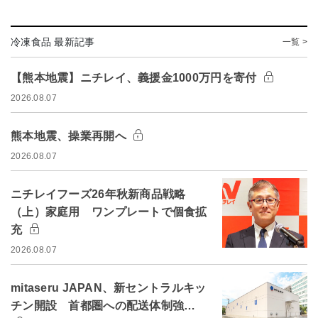
冷凍食品 最新記事
一覧 >
【熊本地震】ニチレイ、義援金1000万円を寄付
2026.08.07
熊本地震、操業再開へ
2026.08.07
ニチレイフーズ26年秋新商品戦略
（上）家庭用 ワンプレートで個食拡
充
2026.08.07
mitaseru JAPAN、新セントラルキッ
チン開設 首都圏への配送体制強…