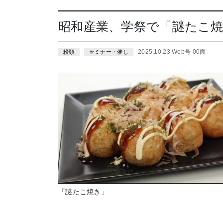
昭和産業、学祭で「謎たこ
2025.10.23 Web号 00面
粉類
セミナー・催し
「謎たこ焼き」