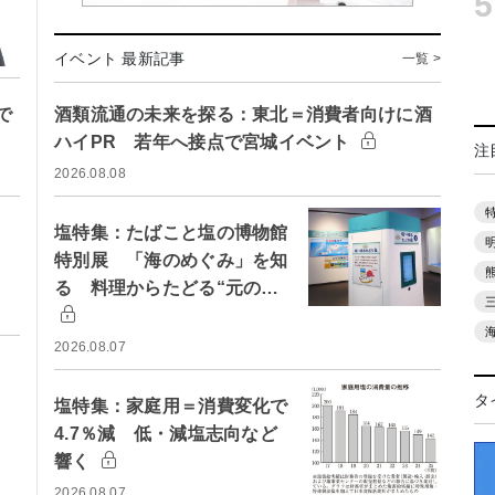
5
イベント 最新記事
一覧 >
で
酒類流通の未来を探る：東北＝消費者向けに酒
ハイPR 若年へ接点で宮城イベント
注
2026.08.08
塩特集：たばこと塩の博物館
特別展 「海のめぐみ」を知
る 料理からたどる“元の…
2026.08.07
タ
塩特集：家庭用＝消費変化で
4.7％減 低・減塩志向など
響く
2026.08.07