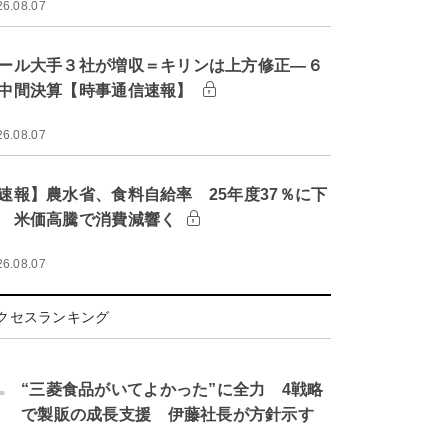
26.08.07
ール大手３社が増収＝キリンは上方修正―６
中間決算【時事通信速報】
26.08.07
速報】農水省、食料自給率 25年度37％に下
 米価高騰で消費減響く
26.08.07
クセスランキング
.
“三菱食品がいてよかった”に全力 4戦略
で製販の成長支援 伊藤社長が方針示す