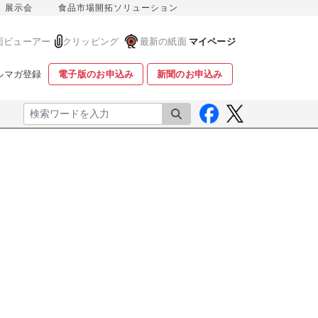
展示会
食品市場開拓ソリューション
面ビューアー
クリッピング
最新の紙面
マイページ
ルマガ登録
電子版のお申込み
新聞のお申込み
検索