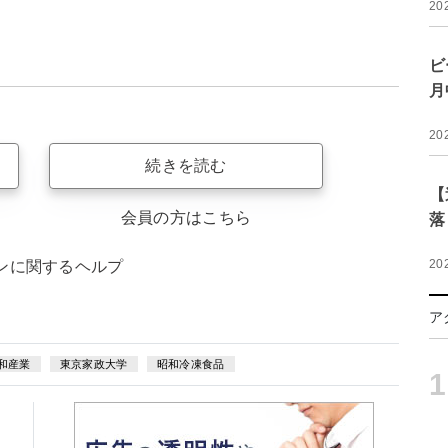
20
ビ
月
20
続きを読む
【
会員の方はこちら
落
20
ンに関するヘルプ
ア
和産業
東京家政大学
昭和冷凍食品
1