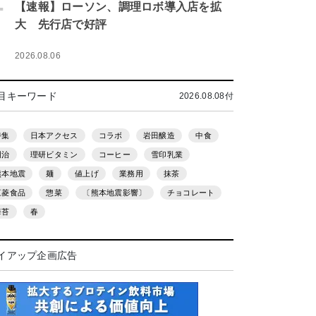
.
【速報】ローソン、調理ロボ導入店を拡
大 先行店で好評
2026.08.06
目キーワード
2026.08.08付
特集
日本アクセス
コラボ
岩田醸造
中食
明治
理研ビタミン
コーヒー
雪印乳業
熊本地震
麺
値上げ
業務用
抹茶
三菱食品
惣菜
〔熊本地震影響〕
チョコレート
海苔
春
イアップ企画広告