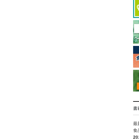
書
最
食
2