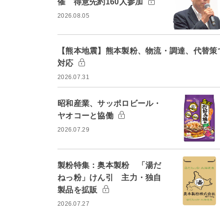
催 得意先約160人参加
2026.08.05
【熊本地震】熊本製粉、物流・調達、代替策
対応
2026.07.31
昭和産業、サッポロビール・
ヤオコーと協働
2026.07.29
製粉特集：奥本製粉 「湯だ
ねっ粉」けん引 主力・独自
製品を拡販
2026.07.27