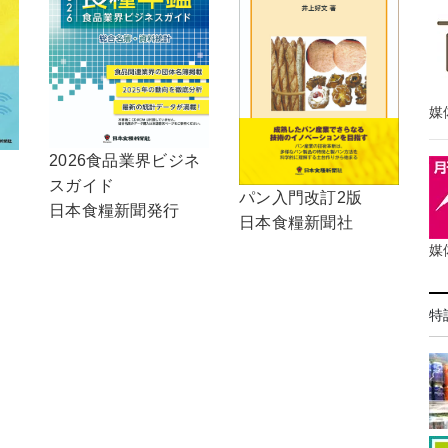
媒
2026食品業界ビジネ
スガイド
パン入門改訂2版
日本食糧新聞発行
日本食糧新聞社
媒
特