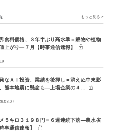
報
もっと見る >
界食料価格、３年半ぶり高水準＝穀物や植物
値上がり―７月【時事通信速報】
:19
発なＡＩ投資、業績を後押し＝消えぬ中東影
、熊本地震に懸念も―上場企業の４…
26.08.07
メ５キロ３１９８円＝６週連続下落―農水省
時事通信速報】