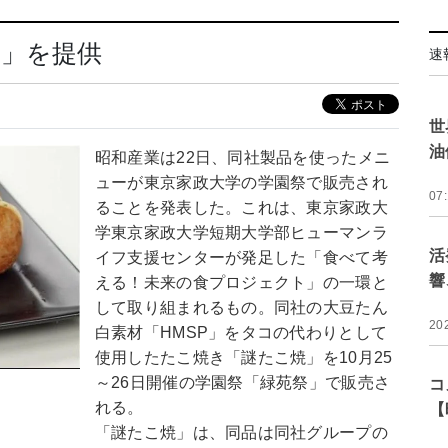
焼」を提供
速
世
油
昭和産業は22日、同社製品を使ったメニ
ューが東京家政大学の学園祭で販売され
07
ることを発表した。これは、東京家政大
学東京家政大学短期大学部ヒューマンラ
活
イフ支援センターが発足した「食べて考
響
える！未来の食プロジェクト」の一環と
して取り組まれるもの。同社の大豆たん
20
白素材「HMSP」をタコの代わりとして
使用したたこ焼き「謎たこ焼」を10月25
～26日開催の学園祭「緑苑祭」で販売さ
コ
れる。
【
「謎たこ焼」は、同品は同社グループの