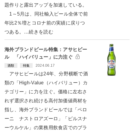
題作りと露出アップを加速している。
1～5月は、同社輸入ビール全体で前
年比2％増とコロナ前の実績に戻りつ
つある。…続きを読む
海外ブランドビール特集：アサヒビー
ル 「ハイバリュー」に力注ぐ
2024.06.17
酒類
特集
アサヒビールは24年、分野横断で酒
類の「High-Value（ハイバリュー）カ
テゴリー」に力を注ぐ。価格に左右さ
れず選択され続ける高付加価値商材を
指し、海外ブランドビールでは「ペロ
ーニ ナストロアズーロ」「ピルスナ
ーウルケル」の業務用飲食店でのブラ