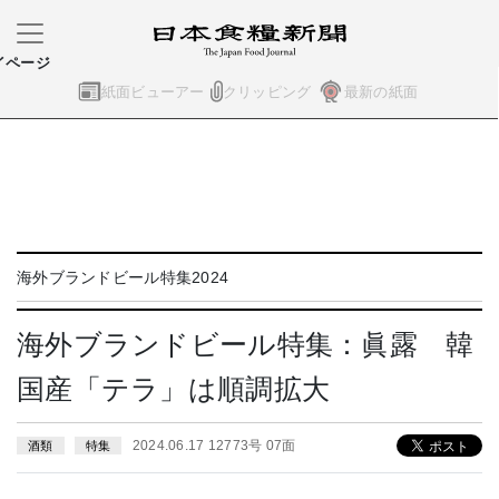
イページ
紙面ビューアー
クリッピング
最新の紙面
海外ブランドビール特集2024
海外ブランドビール特集：眞露 韓
国産「テラ」は順調拡大
2024.06.17 12773号 07面
酒類
特集