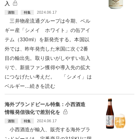
入
2024.06.17
酒類
特集
三井物産流通グループは今期、ベル
ギー産「シメイ ホワイト」の缶アイ
テム（330ml）を新発売する。本国以
外では、昨年発売した米国に次ぐ2番
目の輸出先。取り扱いがしやすい缶入
りで、新規ファン獲得や導入先の拡大
につなげたい考えだ。 「シメイ」は
ベルギー…続きを読む
海外ブランドビール特集：小西酒造
情報発信強化で差別化を
2024.06.17
酒類
特集
小西酒造が輸入、販売する海外ブラ
ンドビールは、定番商品の31SKUに限