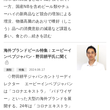
一方、国産NBを含めビール類やチュ
ーハイの新商品など競合の増加による
埋没、物価高騰のあおりで嗜好（しこ
う）品への消費意欲の減退など課題も
多い。食との…続きを読む
海外ブランドビール特集：エービーイ
ンベブジャパン・野田耕平氏に聞く
2024.06.17
酒類
特集
◇野田耕平ジャパンカントリーディ
レクター エービーインベブジャパン
は「コロナエキストラ」「バドワイザ
ー」といった大型の海外ブランドを展
開する。24年は「コロナエキストラ」