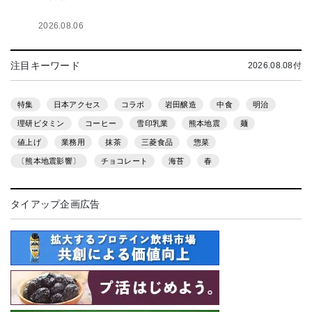
2026.08.06
注目キーワード
2026.08.08付
特集
日本アクセス
コラボ
岩田醸造
中食
明治
理研ビタミン
コーヒー
雪印乳業
熊本地震
麺
値上げ
業務用
抹茶
三菱食品
惣菜
〔熊本地震影響〕
チョコレート
海苔
春
タイアップ企画広告