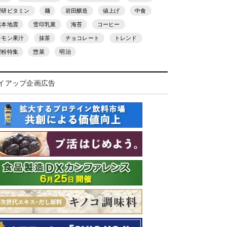
理研ビタミン
麺
岩田醸造
値上げ
中食
熊本地震
雪印乳業
海苔
コーヒー
レモン果汁
抹茶
チョコレート
トレンド
製粉特集
惣菜
明治
イアップ企画広告