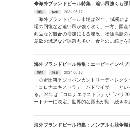
◆海外ブランドビール特集：追い風強くも課
2024.06.17
酒類
特集
海外ブランドビール市場は24年、減税によ
場の回復など追い風が強く吹く。一方、国産
商品など競合の増加による埋没、物価高騰の
意欲の減退など課題も多い。食との…続きを
海外ブランドビール特集：エービーインベブ
2024.06.17
酒類
特集
◇野田耕平ジャパンカントリーディレクタ
「コロナエキストラ」「バドワイザー」とい
る。24年は「コロナエキストラ」が「パリ2
ートナーに決定。世界的な露出が期…続きを
海外ブランドビール特集：ノンアルも競争熾