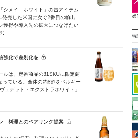
「シメイ ホワイト」の缶アイテム
媒
昨年発売した米国に次ぐ2番目の輸出
ン獲得や導入先の拡大につなげたい
む
特
信強化で差別化を
ルは、定番商品の31SKUに限定商
となっている。全体の約8割をベルギー
ヴェデット・エクストラホワイト」
ン 料理とのペアリング提案