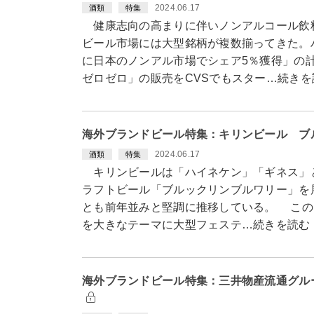
2024.06.17
酒類
特集
健康志向の高まりに伴いノンアルコール飲
ビール市場には大型銘柄が複数揃ってきた。
に日本のノンアル市場でシェア5％獲得」の
ゼロゼロ」の販売をCVSでもスター…続きを
海外ブランドビール特集：キリンビール ブ
2024.06.17
酒類
特集
キリンビールは「ハイネケン」「ギネス」
ラフトビール「ブルックリンブルワリー」を展
とも前年並みと堅調に推移している。 この
を大きなテーマに大型フェステ…続きを読む
海外ブランドビール特集：三井物産流通グル