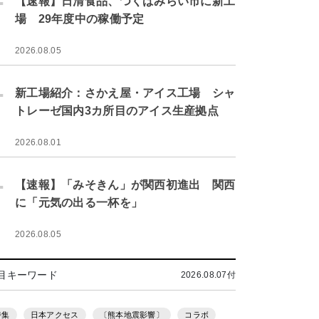
【速報】日清食品、つくばみらい市に新工
場 29年度中の稼働予定
2026.08.05
.
新工場紹介：さかえ屋・アイス工場 シャ
トレーゼ国内3カ所目のアイス生産拠点
2026.08.01
.
【速報】「みそきん」が関西初進出 関西
に「元気の出る一杯を」
2026.08.05
目キーワード
2026.08.07付
特集
日本アクセス
〔熊本地震影響〕
コラボ