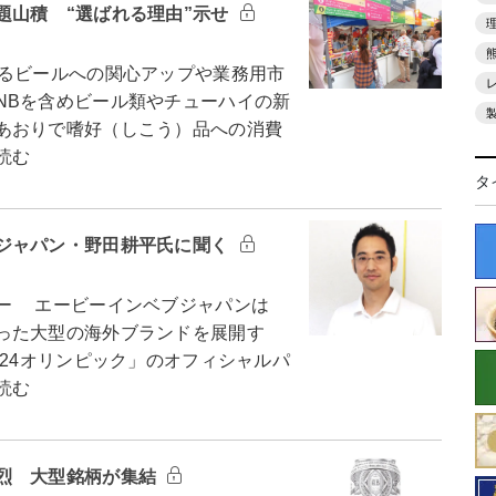
題山積 “選ばれる理由”示せ
るビールへの関心アップや業務用市
NBを含めビール類やチューハイの新
あおりで嗜好（しこう）品への消費
読む
タ
ジャパン・野田耕平氏に聞く
ー エービーインベブジャパンは
った大型の海外ブランドを展開す
024オリンピック」のオフィシャルパ
読む
烈 大型銘柄が集結