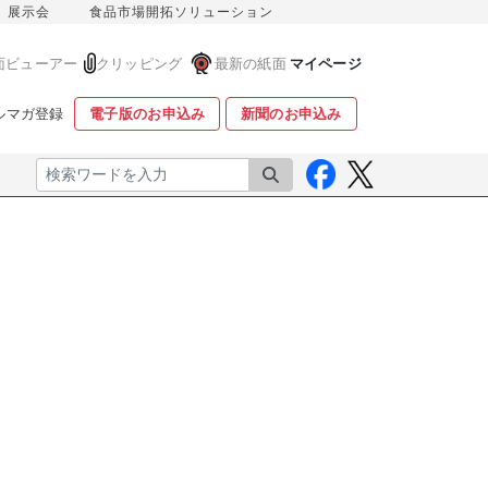
展示会
食品市場開拓ソリューション
面ビューアー
クリッピング
最新の紙面
マイページ
ルマガ登録
電子版のお申込み
新聞のお申込み
検索