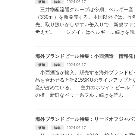
2024.06.17
酒類
特集
三井物産流通グループは今期、ベルギー産
（330ml）を新発売する。本国以外では、
先。取り扱いがしやすい缶入りで、新規ファ
考えだ。 「シメイ」はベルギー…続きを読
海外ブランドビール特集：小西酒造 情報発
2024.06.17
酒類
特集
小西酒造が輸入、販売する海外ブランドビー
品を合わせると計215SKUのラインアップ
産が占めている。 主力のホワイトビール「
の樽、新鮮なベリー系フル…続きを読む
海外ブランドビール特集：リードオフジャパ
2024.06.17
酒類
特集