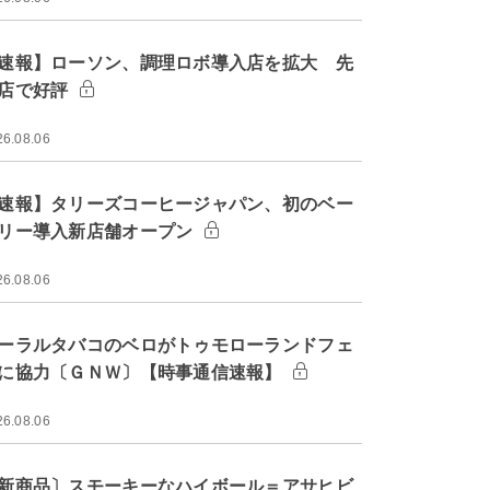
速報】ローソン、調理ロボ導入店を拡大 先
店で好評
26.08.06
速報】タリーズコーヒージャパン、初のベー
リー導入新店舗オープン
26.08.06
ーラルタバコのベロがトゥモローランドフェ
に協力〔ＧＮＷ〕【時事通信速報】
26.08.06
新商品〕スモーキーなハイボール＝アサヒビ