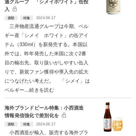
通グループ 「シメイホワイト」缶投
入
2024.06.17
酒類
特集
三井物産流通グループは今期、ベル
ギー産「シメイ ホワイト」の缶アイ
テム（330ml）を新発売する。本国以
外では、昨年発売した米国に次ぐ2番
目の輸出先。取り扱いがしやすい缶入
りで、新規ファン獲得や導入先の拡大
につなげたい考えだ。 「シメイ」は
ベルギー…続きを読む
海外ブランドビール特集：小西酒造
情報発信強化で差別化を
2024.06.17
酒類
特集
小西酒造が輸入、販売する海外ブラ