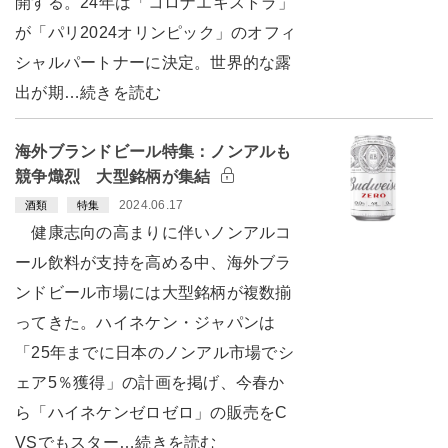
開する。24年は「コロナエキストラ」
が「パリ2024オリンピック」のオフィ
シャルパートナーに決定。世界的な露
出が期…続きを読む
海外ブランドビール特集：ノンアルも
競争熾烈 大型銘柄が集結
2024.06.17
酒類
特集
健康志向の高まりに伴いノンアルコ
ール飲料が支持を高める中、海外ブラ
ンドビール市場には大型銘柄が複数揃
ってきた。ハイネケン・ジャパンは
「25年までに日本のノンアル市場でシ
ェア5％獲得」の計画を掲げ、今春か
ら「ハイネケンゼロゼロ」の販売をC
VSでもスター…続きを読む