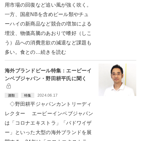
用市場の回復など追い風が強く吹く。
一方、国産NBを含めビール類やチュ
ーハイの新商品など競合の増加による
埋没、物価高騰のあおりで嗜好（しこ
う）品への消費意欲の減退など課題も
多い。食との…続きを読む
海外ブランドビール特集：エービーイ
ンベブジャパン・野田耕平氏に聞く
2024.06.17
酒類
特集
◇野田耕平ジャパンカントリーディ
レクター エービーインベブジャパン
は「コロナエキストラ」「バドワイザ
ー」といった大型の海外ブランドを展