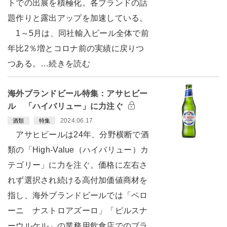
トでの出展を積極化。各ブランドの話
題作りと露出アップを加速している。
1～5月は、同社輸入ビール全体で前
年比2％増とコロナ前の実績に戻りつ
つある。…続きを読む
海外ブランドビール特集：アサヒビー
ル 「ハイバリュー」に力注ぐ
2024.06.17
酒類
特集
アサヒビールは24年、分野横断で酒
類の「High-Value（ハイバリュー）カ
テゴリー」に力を注ぐ。価格に左右さ
れず選択され続ける高付加価値商材を
指し、海外ブランドビールでは「ペロ
ーニ ナストロアズーロ」「ピルスナ
ーウルケル」の業務用飲食店でのブラ