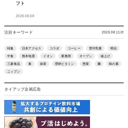
フト
2026.08.08
注目キーワード
2026.08.11付
特集
日本アクセス
コラボ
コーヒー
雪印乳業
明治
中食
熊本地震
イオン
業務用
オープン
値上げ
三菱食品
春
抹茶
理研ビタミン
惣菜
麺
味の素
ニップン
タイアップ企画広告