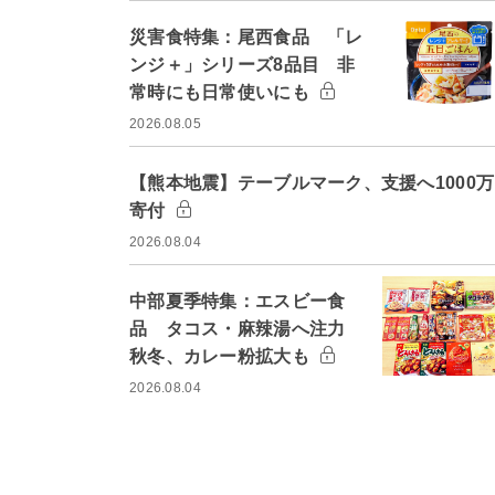
災害食特集：尾西食品 「レ
ンジ＋」シリーズ8品目 非
常時にも日常使いにも
2026.08.05
【熊本地震】テーブルマーク、支援へ1000
寄付
2026.08.04
中部夏季特集：エスビー食
品 タコス・麻辣湯へ注力
秋冬、カレー粉拡大も
2026.08.04