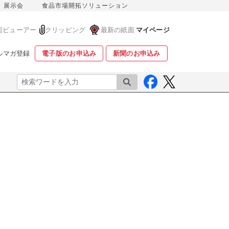
展示会
食品市場開拓ソリューション
面ビューアー
クリッピング
最新の紙面
マイページ
ルマガ登録
電子版のお申込み
新聞のお申込み
検索