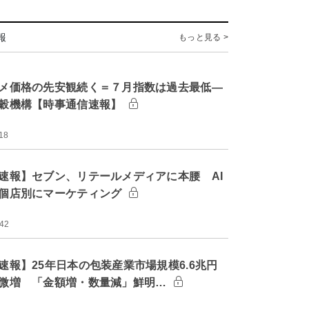
報
もっと見る >
メ価格の先安観続く＝７月指数は過去最低―
穀機構【時事通信速報】
18
速報】セブン、リテールメディアに本腰 AI
個店別にマーケティング
:42
速報】25年日本の包装産業市場規模6.6兆円
微増 「金額増・数量減」鮮明…