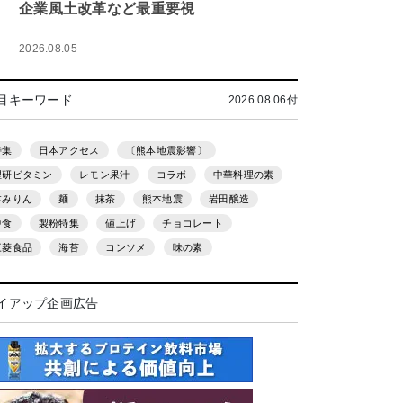
企業風土改革など最重要視
2026.08.05
目キーワード
2026.08.06付
特集
日本アクセス
〔熊本地震影響〕
理研ビタミン
レモン果汁
コラボ
中華料理の素
本みりん
麺
抹茶
熊本地震
岩田醸造
中食
製粉特集
値上げ
チョコレート
三菱食品
海苔
コンソメ
味の素
イアップ企画広告