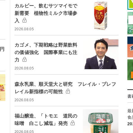
カルビー、飲むサツマイモで
新需要 植物性ミルク市場参
入
2026.08.05
カゴメ、下期戦略は野菜飲料
万円
の価値強化 国際事業にも注
力
2026.08.05
森永乳業、順天堂大と研究 フレイル・プレフ
レイル新指標の可能性
書
2026.08.05
最
福山醸造、「トモエ 道民の
食
味噌 白こし減塩」発売
2
2026.08.05