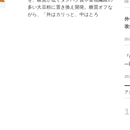
09
多い大豆粉に置き換え開発。糖質オフな
がら、「外はカリっと、中はとろ
外
改
20
「
―
20
ア
1