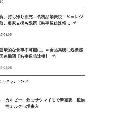
:36
食、持ち帰り拡充―食料品消費税１％＝レジ
修、農家支援も課題【時事通信速報…
26.08.05
健康的な食事不可能に」＝食品高騰に危機感
国連機関【時事通信速報】
26.08.05
クセスランキング
.
カルビー、飲むサツマイモで新需要 植物
性ミルク市場参入