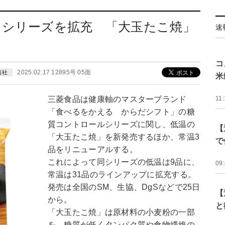
」シリーズを拡充 「大玉たこ焼」
速
コ
2025.02.17 12895号 05面
商社
米
三菱食品は健康軸のマスターブランド
11:
「食べるをかえる からだシフト」の糖
質コントロールシリーズに関し、低温の
【
「大玉たこ焼」を新発売するほか、常温3
で
品をリニューアルする。
これによって同シリーズの低温は9品に、
09
常温は31品のラインアップに拡充する。
発売は全国のSM、生協、DgSなどで25日
【
から。
と
「大玉たこ焼」は原材料の小麦粉の一部
を、糖質が低くタンパク質や食物繊維の